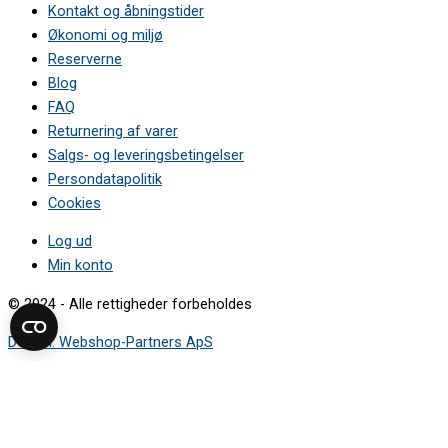
Kontakt og åbningstider
Økonomi og miljø
Reserverne
Blog
FAQ
Returnering af varer
Salgs- og leveringsbetingelser
Persondatapolitik
Cookies
Log ud
Min konto
© 2024 - Alle rettigheder forbeholdes
Design: Webshop-Partners ApS
Sådan finder du modelnummeret
Mærkepladen viser de oplysninger, du skal bruge for at finde den