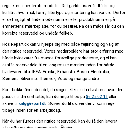
regel kun til bestemte modeller. Det gælder især fedtfiltre og
kulfiltre, hvor mål, form, filtertype og montering kan variere. Derfor
er det vigtigt at finde modelnummer eller produktnummer på
emhættens mærkeplade, før du bestiller. På den måde får du den
korrekte reservedel og undgår fejlkøb.
Hos Repart.dk kan vi hjælpe dig med både fejlfinding og valg af
den rigtige reservedel. Vores medarbejdere har stor erfaring med
hårde hvidevarer fra mange forskellige producenter, og vi kan
skaffe reservedele til en lang række mærker inden for hårde
hvidevarer bl.a. IKEA, Franke, Exhausto, Bosch, Electrolux,
Siemens, Silverline, Thermex, Voss og mange andre.
Kan du ikke finde den del, du søger, eller er du i tvivl om, hvad der
passer til din emhætte, kan du ringe til os på
86 25 02 11
eller
skrive til
salg@repart.dk.
Skriver du til os, vender vi som regel
tilbage inden for én arbejdsdag.
Når du har fundet den rigtige reservedel, kan du få den leveret