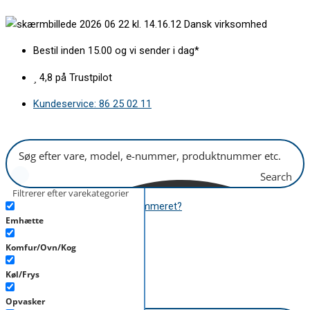
Gå
Dansk virksomhed
til
indholdet
Bestil inden 15.00 og vi sender i dag*
4,8 på Trustpilot
Kundeservice: 86 25 02 11
Search
Filtrerer efter varekategorier
Hvor finder jeg modelnummeret?
Emhætte
B2B
Komfur/Ovn/Kog
kr.
0,00
0
Kurv
Køl/Frys
B2B
kr.
0,00
0
Kurv
Opvasker