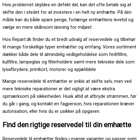
Hvis problemet skyldes en defekt del, kan det ofte betale sig at
skifte den i stedet for at investere i en helt ny emhætte. På den
måde kan du både spare penge, forlænge emhættens levetid og
vælge en mere skånsom løsning for miljøet.
Hos Repart.dk finder du et bredt udvalg af reservedele og tilbehør
til mange forskellige typer emhætter og emfang. Vores sortiment
dækker både dele til almindelig vedligeholdelse som fedtfiltre,
kulfiltre, lampeglas og filterholdere samt mere tekniske dele som
lysafbrydere, printkort, motorer og spjælddele.
Mange reservedele til emhætter er enkle at skifte selv, men ved
mere tekniske reparationer er det vigtigt at være ekstra
opmærksom på sikkerheden. Husk altid at afbryde strømmen, før
du går i gang, og kontakt en fagperson, hvis reparationen kræver
autorisation, eller hvis du er usikker på opgaven.
Find den rigtige reservedel til din emhætte
Reservedele til emhætter findes i mange varianter og passer som