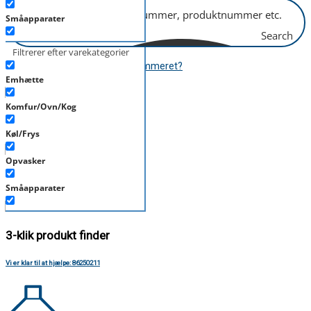
Småapparater
Search
Støvsuger
Filtrerer efter varekategorier
Hvor finder jeg modelnummeret?
Tørretumbler
Emhætte
Tilbehør/Plejemidler
Komfur/Ovn/Kog
Mere end 6.000 produkter
Vaskemaskine
Køl/Frys
Opvasker
Over 400 mærker
Småapparater
Støvsuger
3-klik produkt finder
Tørretumbler
Vi er klar til at hjælpe: 86250211
Tilbehør/Plejemidler
Vaskemaskine