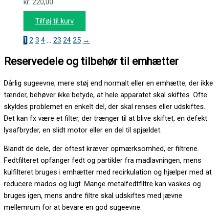
kr.
220,00
Tilføj til kurv
1
2
3
4
…
23
24
25
→
Reservedele og tilbehør til emhætter
Dårlig sugeevne, mere støj end normalt eller en emhætte, der ikke
tænder, behøver ikke betyde, at hele apparatet skal skiftes. Ofte
skyldes problemet en enkelt del, der skal renses eller udskiftes.
Det kan fx være et filter, der trænger til at blive skiftet, en defekt
lysafbryder, en slidt motor eller en del til spjældet.
Blandt de dele, der oftest kræver opmærksomhed, er filtrene.
Fedtfilteret opfanger fedt og partikler fra madlavningen, mens
kulfilteret bruges i emhætter med recirkulation og hjælper med at
reducere mados og lugt. Mange metalfedtfiltre kan vaskes og
bruges igen, mens andre filtre skal udskiftes med jævne
mellemrum for at bevare en god sugeevne.