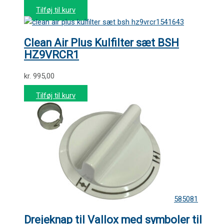
Tilføj til kurv
541643
Clean Air Plus Kulfilter sæt BSH
HZ9VRCR1
kr.
995,00
Tilføj til kurv
585081
Drejeknap til Vallox med symboler til