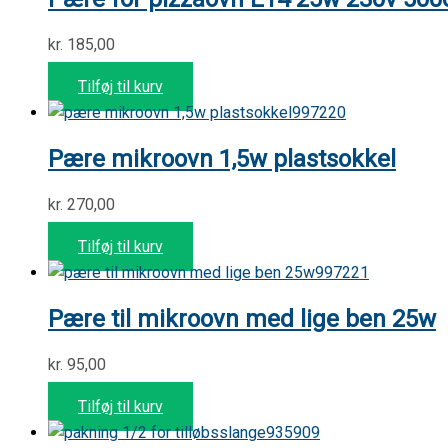
kr.
185,00
Tilføj til kurv
997220
Pære mikroovn 1,5w plastsokkel
kr.
270,00
Tilføj til kurv
997221
Pære til mikroovn med lige ben 25w
kr.
95,00
Tilføj til kurv
935909