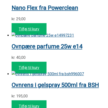
Nano Flex fra Powerclean
kr.
29,00
Tilføj til kurv
997231
Ovnpære parfume 25w e14
kr.
40,00
Tilføj til kurv
996007
Ovnrens i gelspray 500ml fra BSH
kr.
195,00
Tilføj til kurv