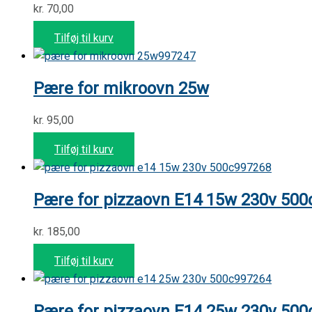
kr.
70,00
Tilføj til kurv
997247
Pære for mikroovn 25w
kr.
95,00
Tilføj til kurv
997268
Pære for pizzaovn E14 15w 230v 500
kr.
185,00
Tilføj til kurv
997264
Pære for pizzaovn E14 25w 230v 500