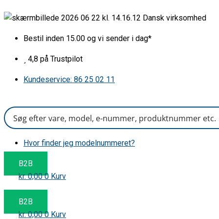
Gå
Dansk virksomhed
til
indholdet
Bestil inden 15.00 og vi sender i dag*
4,8 på Trustpilot
Kundeservice: 86 25 02 11
Hvor finder jeg modelnummeret?
B2B
kr.
0,00
0
Kurv
B2B
kr.
0,00
0
Kurv