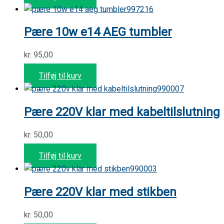
997216
Pære 10w e14 AEG tumbler
kr.
95,00
Tilføj til kurv
990007
Pære 220V klar med kabeltilslutning
kr.
50,00
Tilføj til kurv
990003
Pære 220V klar med stikben
kr.
50,00