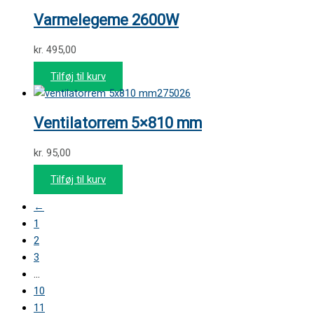
Varmelegeme 2600W
kr.
495,00
Tilføj til kurv
275026
Ventilatorrem 5×810 mm
kr.
95,00
Tilføj til kurv
←
1
2
3
…
10
11