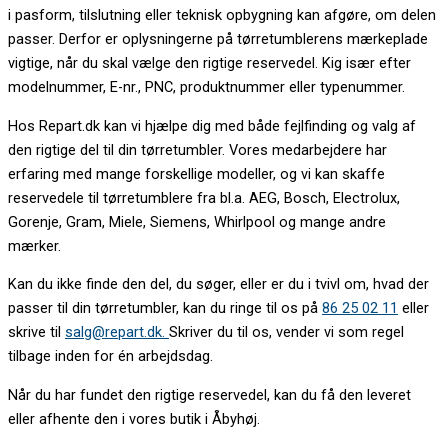
i pasform, tilslutning eller teknisk opbygning kan afgøre, om delen
passer. Derfor er oplysningerne på tørretumblerens mærkeplade
vigtige, når du skal vælge den rigtige reservedel. Kig især efter
modelnummer, E-nr., PNC, produktnummer eller typenummer.
Hos Repart.dk kan vi hjælpe dig med både fejlfinding og valg af
den rigtige del til din tørretumbler. Vores medarbejdere har
erfaring med mange forskellige modeller, og vi kan skaffe
reservedele til tørretumblere fra bl.a. AEG, Bosch, Electrolux,
Gorenje, Gram, Miele, Siemens, Whirlpool og mange andre
mærker.
Kan du ikke finde den del, du søger, eller er du i tvivl om, hvad der
passer til din tørretumbler, kan du ringe til os på
86 25 02 11
eller
skrive til
salg@repart.dk.
Skriver du til os, vender vi som regel
tilbage inden for én arbejdsdag.
Når du har fundet den rigtige reservedel, kan du få den leveret
eller afhente den i vores butik i Åbyhøj.