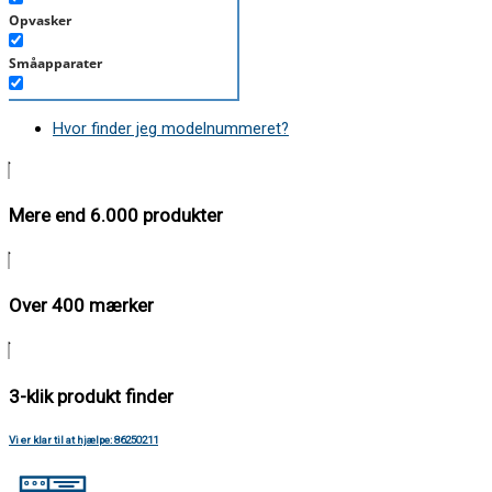
Opvasker
Småapparater
Støvsuger
Hvor finder jeg modelnummeret?
Tørretumbler
Tilbehør/Plejemidler
Mere end 6.000 produkter
Vaskemaskine
Over 400 mærker
3-klik produkt finder
Vi er klar til at hjælpe: 86250211