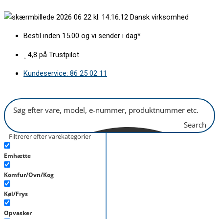
Gå
Dansk virksomhed
til
indholdet
Bestil inden 15.00 og vi sender i dag*
4,8 på Trustpilot
Kundeservice: 86 25 02 11
Search
Filtrerer efter varekategorier
Emhætte
Komfur/Ovn/Kog
Køl/Frys
Opvasker