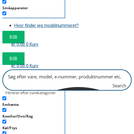
Småapparater
Støvsuger
Hvor finder jeg modelnummeret?
Tørretumbler
B2B
Tilbehør/Plejemidler
kr.
0,00
0
Kurv
Vaskemaskine
B2B
kr.
0,00
0
Kurv
Search
Filtrerer efter varekategorier
Emhætte
Komfur/Ovn/Kog
Køl/Frys