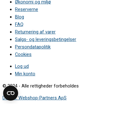
Økonomi og miljø
Reserverne
Blog
FAQ
Returnering af varer
Salgs- og leveringsbetingelser
Persondatapolitik
Cookies
Log ud
Min konto
© 2024 - Alle rettigheder forbeholdes
Design: Webshop-Partners ApS
Sådan finder du modelnummeret
Mærkepladen viser de oplysninger, du skal bruge for at finde den
rigtige reservedel.
Vælg apparattype i guiden, og se hvor