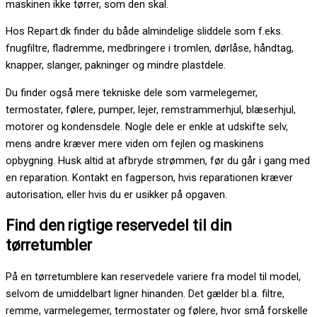
maskinen ikke tørrer, som den skal.
Hos Repart.dk finder du både almindelige sliddele som f.eks.
fnugfiltre, fladremme, medbringere i tromlen, dørlåse, håndtag,
knapper, slanger, pakninger og mindre plastdele.
Du finder også mere tekniske dele som varmelegemer,
termostater, følere, pumper, lejer, remstrammerhjul, blæserhjul,
motorer og kondensdele. Nogle dele er enkle at udskifte selv,
mens andre kræver mere viden om fejlen og maskinens
opbygning. Husk altid at afbryde strømmen, før du går i gang med
en reparation. Kontakt en fagperson, hvis reparationen kræver
autorisation, eller hvis du er usikker på opgaven.
Find den rigtige reservedel til din
tørretumbler
På en tørretumblere kan reservedele variere fra model til model,
selvom de umiddelbart ligner hinanden. Det gælder bl.a. filtre,
remme, varmelegemer, termostater og følere, hvor små forskelle