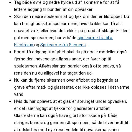
Tag både øvre og nedre hylde ud af skinnerne for at få
lettere adgang til bunden af din opvasker
Skru den nedre spulearm af og tjek om den er tilstoppet. Du
kan hurtigt udskifte spulearmene, hvis du ikke kan få alt
snavset væk, eller hvis de lækker på grund af slitage. Er den
gal med spulearmen, har vi både
spulearme fra bl.a.
Electrolux
og
Spulearme fra Siemens
.
For at få adgang til afløbet skal du på nogle modeller også
fjerne den indvendige afløbsslange, der fører op til
spulearmen. Afløbsslangen samler også ofte snavs, så
rens den nu du alligevel har taget den ud.
Nu kan du fjerne skærmen over afløbet og begynde at
grave efter mad- og glasrester, der ikke opløses i det varme
vand
Hvis du har oplevet, at et glas er sprunget under opvasken,
er det især vigtigt at tjekke for glasrester i afløbet.
Glasresterne kan også have gjort stor skade på både
slanger, bundsi og gennemløbspumpen, så de bliver nødt til
at udskiftes med nye reservedele til opvaskemaskinen