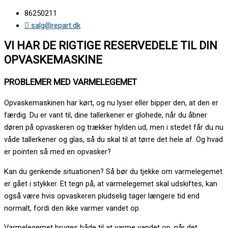
86250211
salg@repart.dk
VI HAR DE RIGTIGE RESERVEDELE TIL DIN
OPVASKEMASKINE
PROBLEMER MED VARMELEGEMET
Opvaskemaskinen har kørt, og nu lyser eller bipper den, at den er
færdig. Du er vant til, dine tallerkener er glohede, når du åbner
døren på opvaskeren og trækker hylden ud, men i stedet får du nu
våde tallerkener og glas, så du skal til at tørre det hele af. Og hvad
er pointen så med en opvasker?
Kan du genkende situationen? Så bør du tjekke om varmelegemet
er gået i stykker. Et tegn på, at varmelegemet skal udskiftes, kan
også være hvis opvaskeren pludselig tager længere tid end
normalt, fordi den ikke varmer vandet op.
Varmelegemet bruges både til at varme vandet op, når det