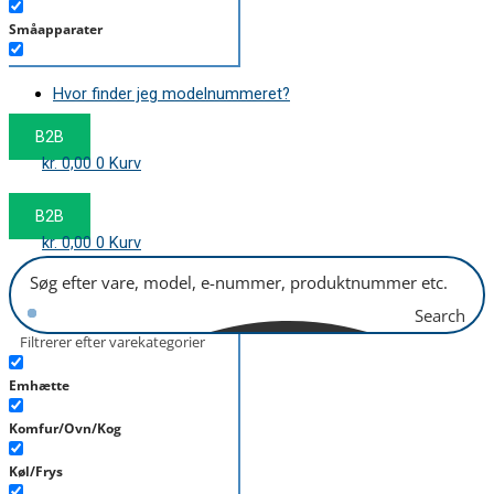
Småapparater
Støvsuger
Hvor finder jeg modelnummeret?
Tørretumbler
B2B
Tilbehør/Plejemidler
kr.
0,00
0
Kurv
Vaskemaskine
B2B
kr.
0,00
0
Kurv
Search
Filtrerer efter varekategorier
Emhætte
Komfur/Ovn/Kog
Køl/Frys