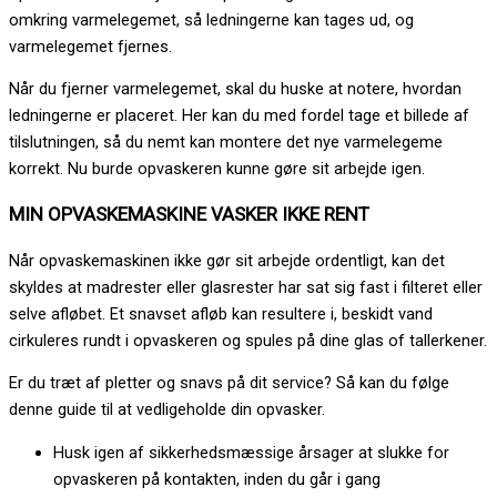
omkring varmelegemet, så ledningerne kan tages ud, og
varmelegemet fjernes.
Når du fjerner varmelegemet, skal du huske at notere, hvordan
ledningerne er placeret. Her kan du med fordel tage et billede af
tilslutningen, så du nemt kan montere det nye varmelegeme
korrekt. Nu burde opvaskeren kunne gøre sit arbejde igen.
MIN OPVASKEMASKINE VASKER IKKE RENT
Når opvaskemaskinen ikke gør sit arbejde ordentligt, kan det
skyldes at madrester eller glasrester har sat sig fast i filteret eller
selve afløbet. Et snavset afløb kan resultere i, beskidt vand
cirkuleres rundt i opvaskeren og spules på dine glas of tallerkener.
Er du træt af pletter og snavs på dit service? Så kan du følge
denne guide til at vedligeholde din opvasker.
Husk igen af sikkerhedsmæssige årsager at slukke for
opvaskeren på kontakten, inden du går i gang