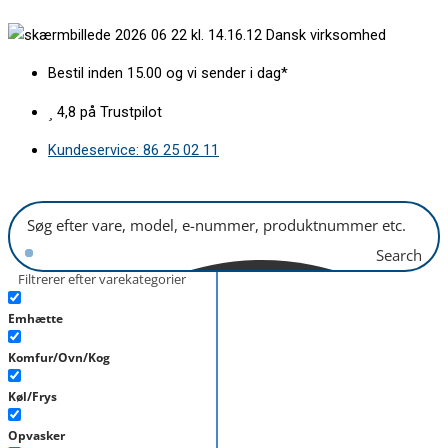
Gå
Dansk virksomhed
til
indholdet
Bestil inden 15.00 og vi sender i dag*
4,8 på Trustpilot
Kundeservice: 86 25 02 11
Search
Filtrerer efter varekategorier
Emhætte
Komfur/Ovn/Kog
Køl/Frys
Opvasker