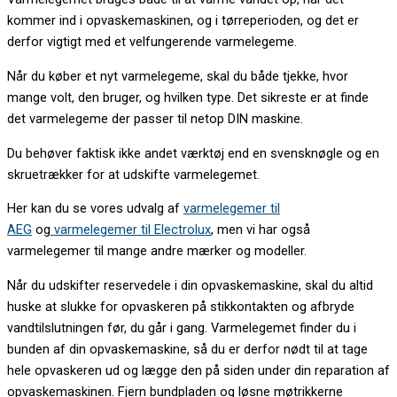
kommer ind i opvaskemaskinen, og i tørreperioden, og det er
derfor vigtigt med et velfungerende varmelegeme.
Når du køber et nyt varmelegeme, skal du både tjekke, hvor
mange volt, den bruger, og hvilken type. Det sikreste er at finde
det varmelegeme der passer til netop DIN maskine.
Du behøver faktisk ikke andet værktøj end en svensknøgle og en
skruetrækker for at udskifte varmelegemet.
Her kan du se vores udvalg af
varmelegemer til
AEG
og
varmelegemer til Electrolux
, men vi har også
varmelegemer til mange andre mærker og modeller.
Når du udskifter reservedele i din opvaskemaskine, skal du altid
huske at slukke for opvaskeren på stikkontakten og afbryde
vandtilslutningen før, du går i gang. Varmelegemet finder du i
bunden af din opvaskemaskine, så du er derfor nødt til at tage
hele opvaskeren ud og lægge den på siden under din reparation af
opvaskemaskinen. Fjern bundpladen og løsne møtrikkerne