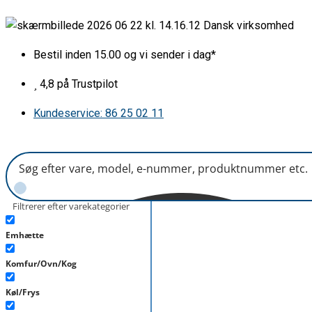
Gå
Spjældmotor
Dansk virksomhed
til
Silverline
indholdet
antal
Bestil inden 15.00 og vi sender i dag*
4,8 på Trustpilot
Kundeservice: 86 25 02 11
Filtrerer efter varekategorier
Emhætte
Komfur/Ovn/Kog
Køl/Frys