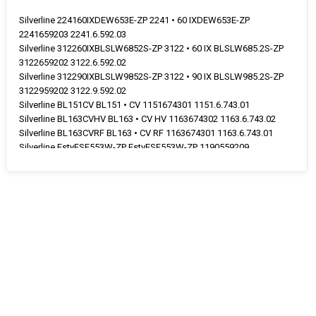
Silverline 224160IXDEW653E-ZP 2241 • 60 IXDEW653E-ZP
2241659203 2241.6.592.03
Silverline 312260IXBLSLW6852S-ZP 3122 • 60 IX BLSLW685.2S-ZP
3122659202 3122.6.592.02
Silverline 312290IXBLSLW9852S-ZP 3122 • 90 IX BLSLW985.2S-ZP
3122959202 3122.9.592.02
Silverline BL151CV BL151 • CV 1151674301 1151.6.743.01
Silverline BL163CVHV BL163 • CV HV 1163674302 1163.6.743.02
Silverline BL163CVRF BL163 • CV RF 1163674301 1163.6.743.01
Silverline EstyESF553W-ZP EstyESF553W-ZP 1190559209
1190.5.592.09 •
Silverline EstyESF653E-ZP EstyESF653E-ZP 1151659202
1151.6.592.02 •
Silverline EstyESF653W-ZP EstyESF653W-ZP 1151659203
1151.6.592.03 •
Silverline SCV1150HVBalder SCV • 1150 HV Balder 1150648016
1150.6.480.16
Silverline SCV1150RFBalder SCV • 1150 RF Balder 1150648015
1150.6.480.15
Silverline SL1151CVHVZeus SL • 1151 CV HV Zeus 1151678902
1151.6.789.02