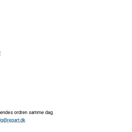
r
afsendes ordren samme dag.
lg@repart.dk