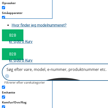
Opvasker
Småapparater
Støvsuger
Hvor finder jeg modelnummeret?
Tørretumbler
B2B
kr.
0,00
0
Kurv
Tilbehør/Plejemidler
Vaskemaskine
B2B
kr.
0,00
0
Kurv
Filtrerer efter varekategorier
Emhætte
Komfur/Ovn/Kog