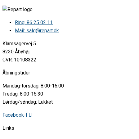
Silverline SL1151CVHVZeus SL • 1151 CV HV Zeus 1151648016
1151.6.480.16
Silverline SL1151CVRFZEUS SL • 1151 CV RF ZEUS 1151678901
1151.6.789.01
Ring: 86 25 02 11
Silverline SL1151CVRFZEUS SL • 1151 CV RF ZEUS 1151648013
Mail: salg@repart.dk
1151.6.480.13
Silverline SL1170-53CVRFBENDIS SL • 1170-53 CV RF BENDIS
Klamsagervej 5
1170648005 1170.6.480.05
Silverline SL1200CVMIRA SL • 1200 CV MIRA 1200648003
8230 Åbyhøj
1200.6.480.03
CVR: 10108322
Silverline SL3120-60CVHVASGÅRD SL • 3120-60 CV HV ASGÅRD
3120648006 3120.6.480.06
Åbningstider
Silverline SL3120-60CVRFASGÅRD SL • 3120-60 CV RF ASGÅRD
3120648002 3120.6.480.02
Mandag-torsdag: 8.00-16.00
Silverline SL3120-90CVRFASGÅRD SL • 3120-90 CV RF ASGÅRD
3120948003 3120.9.480.03
Fredag: 8.00-15.30
Silverline SL3422-80CVSRAGAT SL • 3422-80 CV SR AGAT
Lørdag/søndag: Lukket
3422848002 3422.8.480.02
Silverline SL3423-60CVSRHEJMDAL SL • 3423-60 CV SR HEJMDAL
Facebook-f
3423648002 3423.6.480.02
Silverline SL3423-90CVHVMERCURY SL • 3423-90 CV HV MERCURY
Links
3423948002 3423.9.480.02
Silverline SL4240-60CVRFHUGIN SL • 4240-60 CV RF HUGIN