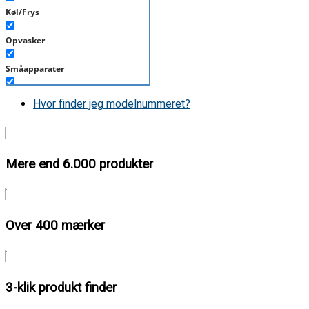
Køl/Frys
Opvasker
Småapparater
Støvsuger
Hvor finder jeg modelnummeret?
Tørretumbler
Tilbehør/Plejemidler
Mere end 6.000 produkter
Vaskemaskine
Over 400 mærker
3-klik produkt finder