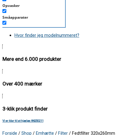
Opvasker
Småapparater
Støvsuger
Hvor finder jeg modelnummeret?
Tørretumbler
Tilbehør/Plejemidler
Mere end 6.000 produkter
Vaskemaskine
Over 400 mærker
3-klik produkt finder
Vi er klar til at hjælpe: 86250211
Forside
/
Shop
/
Emhætte
/
Filter
/ Fedtfilter 320x260mm