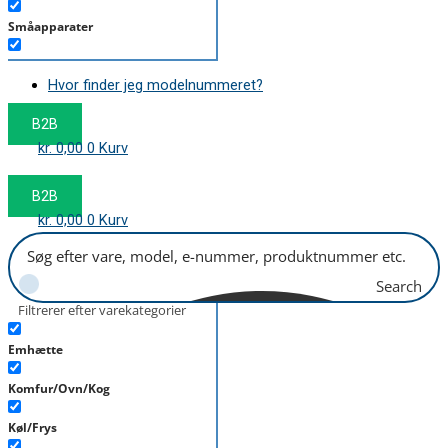
Småapparater
Støvsuger
Hvor finder jeg modelnummeret?
Tørretumbler
B2B
Tilbehør/Plejemidler
kr.
0,00
0
Kurv
Vaskemaskine
B2B
kr.
0,00
0
Kurv
Search
Filtrerer efter varekategorier
Emhætte
Komfur/Ovn/Kog
Køl/Frys