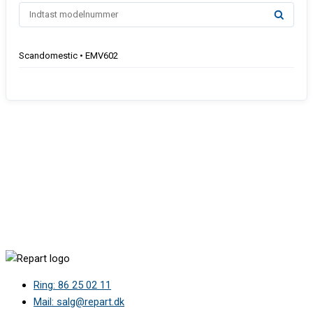
Scandomestic • EMV602
Ring: 86 25 02 11
Mail: salg@repart.dk