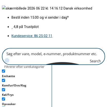
Gå
Fedtfilter
Dansk virksomhed
til
320x260mm
indholdet
antal
Bestil inden 15.00 og vi sender i dag*
4,8 på Trustpilot
Kundeservice: 86 25 02 11
Search
Filtrerer efter varekategorier
Emhætte
Komfur/Ovn/Kog
Køl/Frys
Opvasker