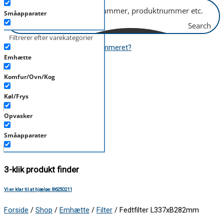
Småapparater
Search
Støvsuger
Filtrerer efter varekategorier
Hvor finder jeg modelnummeret?
Tørretumbler
Emhætte
Tilbehør/Plejemidler
Komfur/Ovn/Kog
Mere end 6.000 produkter
Vaskemaskine
Køl/Frys
Opvasker
Over 400 mærker
Småapparater
Støvsuger
3-klik produkt finder
Tørretumbler
Vi er klar til at hjælpe: 86250211
Tilbehør/Plejemidler
Forside
/
Shop
/
Emhætte
/
Filter
/ Fedtfilter L337xB282mm
Vaskemaskine