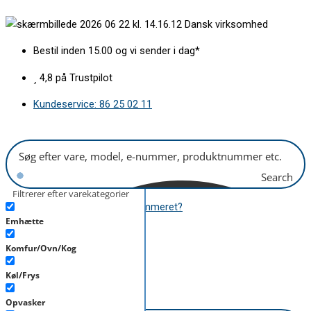
Gå
Fedtfilter
Dansk virksomhed
til
L337xB282mm
indholdet
antal
Bestil inden 15.00 og vi sender i dag*
4,8 på Trustpilot
Kundeservice: 86 25 02 11
Search
Filtrerer efter varekategorier
Hvor finder jeg modelnummeret?
Emhætte
B2B
Komfur/Ovn/Kog
kr.
0,00
0
Kurv
Køl/Frys
B2B
kr.
0,00
0
Kurv
Opvasker