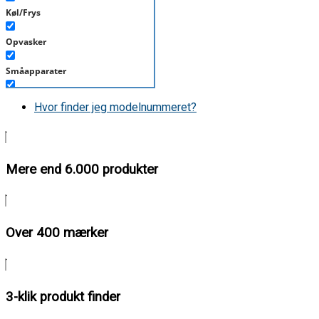
Køl/Frys
Opvasker
Småapparater
Støvsuger
Hvor finder jeg modelnummeret?
Tørretumbler
Tilbehør/Plejemidler
Mere end 6.000 produkter
Vaskemaskine
Over 400 mærker
3-klik produkt finder