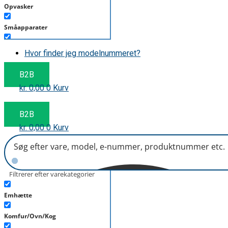
Opvasker
Småapparater
Støvsuger
Hvor finder jeg modelnummeret?
Tørretumbler
B2B
kr.
0,00
0
Kurv
Tilbehør/Plejemidler
Vaskemaskine
B2B
kr.
0,00
0
Kurv
Filtrerer efter varekategorier
Emhætte
Komfur/Ovn/Kog