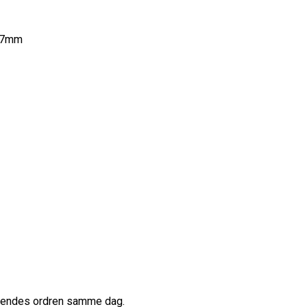
157mm
afsendes ordren samme dag.