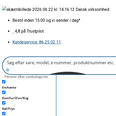
Gå
Fedtfilter
Dansk virksomhed
til
silverline
indholdet
377x157mm
Bestil inden 15.00 og vi sender i dag*
antal
4,8 på Trustpilot
Kundeservice: 86 25 02 11
Filtrerer efter varekategorier
Emhætte
Komfur/Ovn/Kog
Køl/Frys