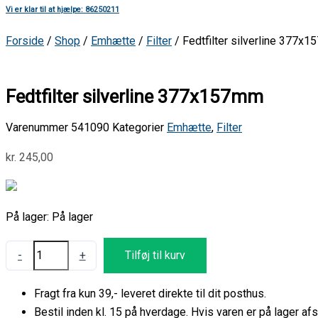
Vi er klar til at hjælpe: 86250211
Forside
/
Shop
/
Emhætte
/
Filter
/ Fedtfilter silverline 377x
Fedtfilter silverline 377x157mm
Varenummer
541090
Kategorier
Emhætte
,
Filter
kr.
245,00
På lager:
På lager
-
+
Tilføj til kurv
Fragt fra kun 39,- leveret direkte til dit posthus.
Bestil inden kl. 15 på hverdage. Hvis varen er på lager 