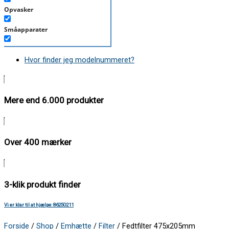
Opvasker
Småapparater
Støvsuger
Hvor finder jeg modelnummeret?
Tørretumbler
Tilbehør/Plejemidler
Mere end 6.000 produkter
Vaskemaskine
Over 400 mærker
3-klik produkt finder
Vi er klar til at hjælpe: 86250211
Forside
/
Shop
/
Emhætte
/
Filter
/ Fedtfilter 475x205mm