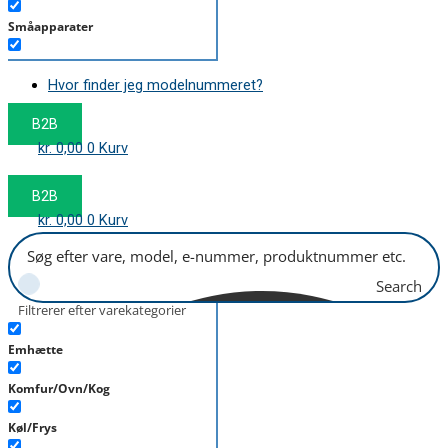
Småapparater
Støvsuger
Hvor finder jeg modelnummeret?
Tørretumbler
B2B
Tilbehør/Plejemidler
kr.
0,00
0
Kurv
Vaskemaskine
B2B
kr.
0,00
0
Kurv
Search
Filtrerer efter varekategorier
Emhætte
Komfur/Ovn/Kog
Køl/Frys