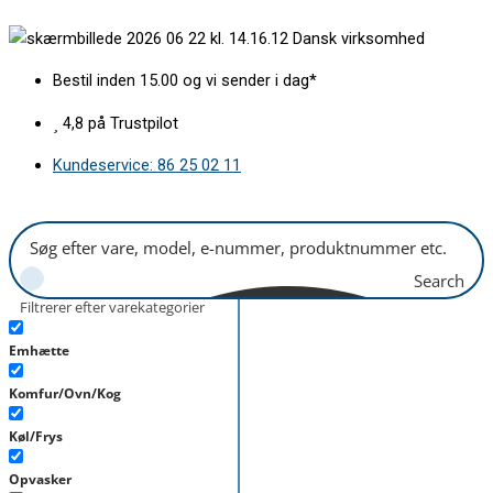
Gå
Fedtfilter
Dansk virksomhed
til
475x205mm
indholdet
antal
Bestil inden 15.00 og vi sender i dag*
4,8 på Trustpilot
Kundeservice: 86 25 02 11
Search
Filtrerer efter varekategorier
Emhætte
Komfur/Ovn/Kog
Køl/Frys
Opvasker