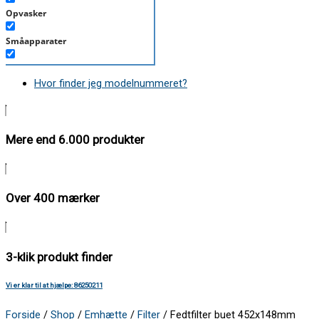
Opvasker
Småapparater
Støvsuger
Hvor finder jeg modelnummeret?
Tørretumbler
Tilbehør/Plejemidler
Mere end 6.000 produkter
Vaskemaskine
Over 400 mærker
3-klik produkt finder
Vi er klar til at hjælpe: 86250211
Forside
/
Shop
/
Emhætte
/
Filter
/ Fedtfilter buet 452x148mm