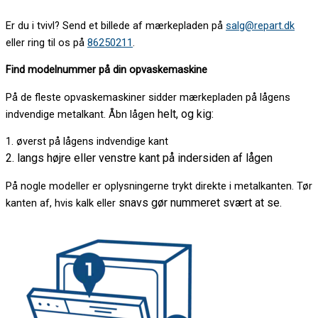
Er du i tvivl? Send et billede af mærkepladen på
salg@repart.dk
eller ring til os på
86250211
.
Find modelnummer på din opvaskemaskine
På de fleste opvaskemaskiner sidder mærkepladen på lågens
helt, og kig:
indvendige metalkant. Åbn lågen
1. øverst på lågens indvendige kant
2. langs højre eller venstre kant på indersiden af lågen
På nogle modeller er oplysningerne trykt direkte i metalkanten. Tør
snavs gør nummeret svært at se.
kanten af, hvis kalk eller