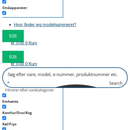
Småapparater
Støvsuger
Hvor finder jeg modelnummeret?
Tørretumbler
B2B
Tilbehør/Plejemidler
kr.
0,00
0
Kurv
Vaskemaskine
B2B
kr.
0,00
0
Kurv
Search
Filtrerer efter varekategorier
Emhætte
Komfur/Ovn/Kog
Køl/Frys