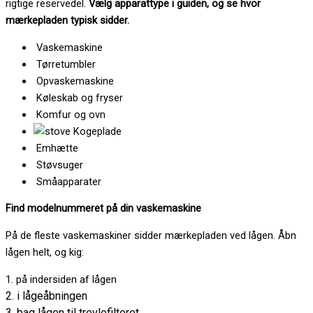
rigtige reservedel.
Vælg apparattype i guiden, og se hvor
mærkepladen typisk sidder.
Vaskemaskine
Tørretumbler
Opvaskemaskine
Køleskab og fryser
Komfur og ovn
Kogeplade
Emhætte
Støvsuger
Småapparater
Find modelnummeret på din vaskemaskine
På de fleste vaskemaskiner sidder mærkepladen ved lågen. Åbn
lågen helt, og kig:
1. på indersiden af lågen
2. i lågeåbningen
3. bag lågen til trevlefilteret