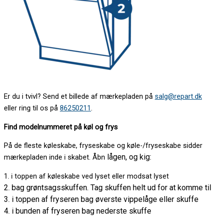
Er du i tvivl? Send et billede af mærkepladen på
salg@repart.dk
eller ring til os på
86250211
.
Find modelnummeret på køl og frys
På de fleste køleskabe, fryseskabe og køle-/fryseskabe sidder
lågen, og kig:
mærkepladen inde i skabet. Åbn
1. i toppen af køleskabe ved lyset eller modsat lyset
2. bag grøntsagsskuffen. Tag skuffen helt ud for at komme til
3. i toppen af fryseren bag øverste vippelåge eller skuffe
4. i bunden af fryseren bag nederste skuffe