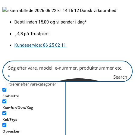
Gå
Fedtfilter
Dansk virksomhed
til
buet
indholdet
452x148mm
Bestil inden 15.00 og vi sender i dag*
antal
4,8 på Trustpilot
Kundeservice: 86 25 02 11
Search
Filtrerer efter varekategorier
Emhætte
Komfur/Ovn/Kog
Køl/Frys
Opvasker