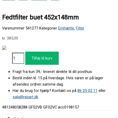
Fedtfilter buet 452x148mm
Varenummer
541277
Kategorier
Emhætte
,
Filter
kr.
385,00
Tilføj til kurv
Fragt fra kun 39,- leveret direkte til dit posthus.
Bestil inden kl. 15 på hverdage. Hvis varen er på lager
afsendes ordren samme dag.
Har du brug for hjælp? Kontakt os på
86 25 02 11
eller
salg@repart.dk
481248058288 GF02VB GF02VC acc0198157