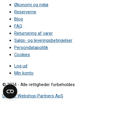
Økonomi og miljø
Reserverne
Blog
FAQ
Returnering af varer
Salgs- og leveringsbetingelser
Persondatapolitik
Cookies
Log ud
Min konto
© 2024 - Alle rettigheder forbeholdes
Design: Webshop-Partners ApS
Sådan finder du modelnummeret
Mærkepladen viser de oplysninger, du skal bruge for at finde den