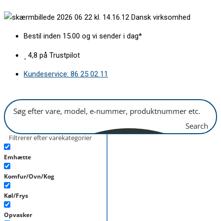
Gå
Knap
Dansk virksomhed
til
fingerskrue
indholdet
til
Bestil inden 15.00 og vi sender i dag*
frontlåge
Vallox
4,8 på Trustpilot
antal
Kundeservice: 86 25 02 11
Search
Filtrerer efter varekategorier
Emhætte
Komfur/Ovn/Kog
Køl/Frys
Opvasker