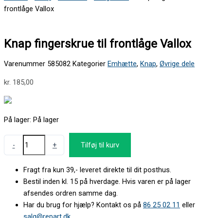
frontlåge Vallox
Knap fingerskrue til frontlåge Vallox
Varenummer
585082
Kategorier
Emhætte
,
Knap
,
Øvrige dele
kr.
185,00
På lager:
På lager
-
+
Tilføj til kurv
Fragt fra kun 39,- leveret direkte til dit posthus.
Bestil inden kl. 15 på hverdage. Hvis varen er på lager
afsendes ordren samme dag.
Har du brug for hjælp? Kontakt os på
86 25 02 11
eller
salg@repart.dk