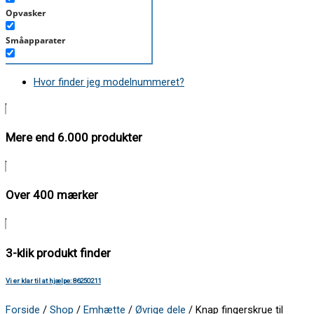
Opvasker
Småapparater
Støvsuger
Hvor finder jeg modelnummeret?
Tørretumbler
Tilbehør/Plejemidler
Mere end 6.000 produkter
Vaskemaskine
Over 400 mærker
3-klik produkt finder
Vi er klar til at hjælpe: 86250211
Forside
/
Shop
/
Emhætte
/
Øvrige dele
/ Knap fingerskrue til