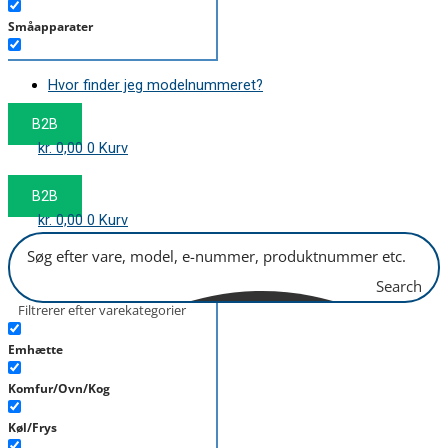
Småapparater
Støvsuger
Hvor finder jeg modelnummeret?
Tørretumbler
B2B
Tilbehør/Plejemidler
kr.
0,00
0
Kurv
Vaskemaskine
B2B
kr.
0,00
0
Kurv
Search
Filtrerer efter varekategorier
Emhætte
Komfur/Ovn/Kog
Køl/Frys