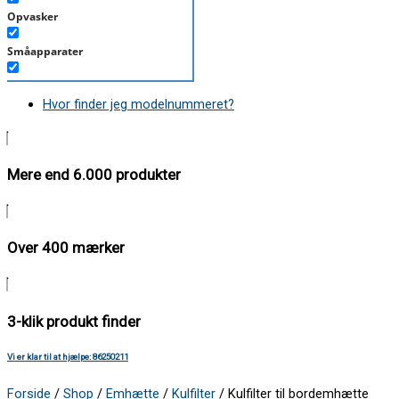
Opvasker
Småapparater
Støvsuger
Hvor finder jeg modelnummeret?
Tørretumbler
Tilbehør/Plejemidler
Mere end 6.000 produkter
Vaskemaskine
Over 400 mærker
3-klik produkt finder
Vi er klar til at hjælpe: 86250211
Forside
/
Shop
/
Emhætte
/
Kulfilter
/ Kulfilter til bordemhætte