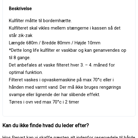
Kulfilter måtte til bordemhætte.
Kulfilteret skal vikles mellem stængerne i kassen så det
står zik-zak
Længde 680m / Bredde 80mm / Højde 10mm
*Dette long life kulfilter er vaskbar og kan genanvendes op
til 8 gange.
Det anbefales at vaske filteret hver 3. – 4. måned for
optimal funktion.
Filteret vaskes i opvaskemaskine på max 70°c eller i
hånden med varmt vand. Der må ikke bruges rengørings
svampe eller lignende der har slibende effekt.
Tørres i ovn ved max 70°c i 2 timer
Kan du ikke finde hvad du leder efter?
Hos Repart kan vi skaffe næsten alt indenfor reservedele til hårde