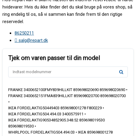
hvidevarer. Hvis du ikke finder det du skal bruge på vores shop, så
ring endelig til os, så vi sammen kan finde frem til den rigtige
reservedel.
86250211
salg@repart.dk
FRANKE 3400652100FMY839HILLKIT 859698020690 859698020690 •
FRANKE 3400652151FMA839HILLKIT 859698020700 859698020700
•
IKEA FORDELAKTIG50449403 859698001278 F800229 •
IKEA FÖRDELAKTIG504.494.03 3400575911 •
IKEA FÖRDELAKTIG90534852905.348.52 859698019530
859698019530 •
WHIRLPOOL FORDELAKTIG504.494.03 • IKEA 859698001278