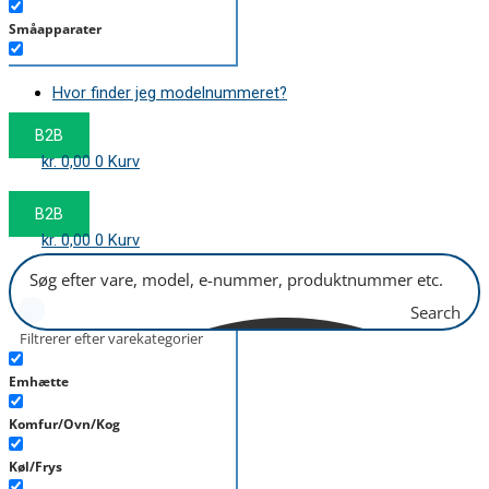
Småapparater
Støvsuger
Hvor finder jeg modelnummeret?
Tørretumbler
B2B
Tilbehør/Plejemidler
kr.
0,00
0
Kurv
Vaskemaskine
B2B
kr.
0,00
0
Kurv
Search
Filtrerer efter varekategorier
Emhætte
Komfur/Ovn/Kog
Køl/Frys