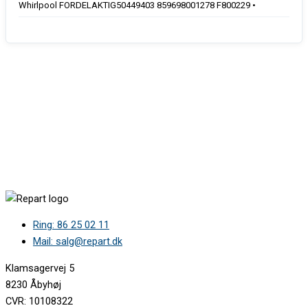
Whirlpool FORDELAKTIG50449403 859698001278 F800229 •
Ring: 86 25 02 11
Mail: salg@repart.dk
Klamsagervej 5
8230 Åbyhøj
CVR: 10108322