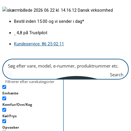
Gå
Kulfilter
Dansk virksomhed
til
til
indholdet
bordemhætte
Bestil inden 15.00 og vi sender i dag*
antal
4,8 på Trustpilot
Kundeservice: 86 25 02 11
Search
Filtrerer efter varekategorier
Emhætte
Komfur/Ovn/Kog
Køl/Frys
Opvasker