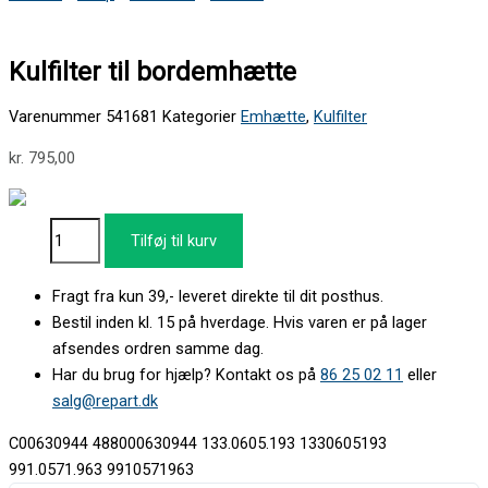
Kulfilter til bordemhætte
Varenummer
541681
Kategorier
Emhætte
,
Kulfilter
kr.
795,00
Tilføj til kurv
Fragt fra kun 39,- leveret direkte til dit posthus.
Bestil inden kl. 15 på hverdage. Hvis varen er på lager
afsendes ordren samme dag.
Har du brug for hjælp? Kontakt os på
86 25 02 11
eller
salg@repart.dk
C00630944 488000630944 133.0605.193 1330605193
991.0571.963 9910571963