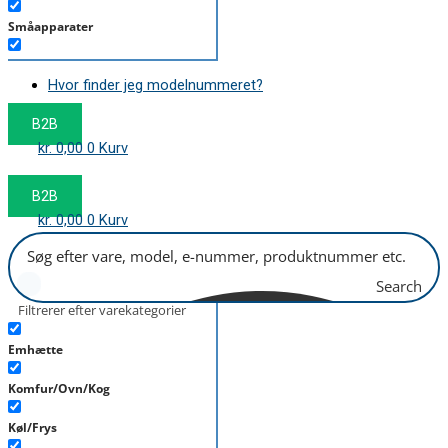
Småapparater
Støvsuger
Hvor finder jeg modelnummeret?
Tørretumbler
B2B
Tilbehør/Plejemidler
kr.
0,00
0
Kurv
Vaskemaskine
B2B
kr.
0,00
0
Kurv
Search
Filtrerer efter varekategorier
Emhætte
Komfur/Ovn/Kog
Køl/Frys