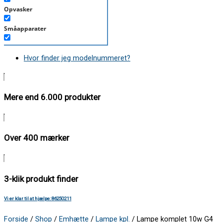
Opvasker
Småapparater
Støvsuger
Hvor finder jeg modelnummeret?
Tørretumbler
Tilbehør/Plejemidler
Mere end 6.000 produkter
Vaskemaskine
Over 400 mærker
3-klik produkt finder
Vi er klar til at hjælpe: 86250211
Forside
/
Shop
/
Emhætte
/
Lampe kpl.
/ Lampe komplet 10w G4