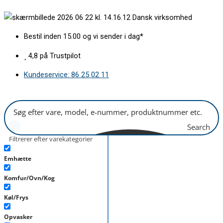
Gå
Lampe
Dansk virksomhed
til
komplet
indholdet
10w
Bestil inden 15.00 og vi sender i dag*
G4
12v
4,8 på Trustpilot
blank
Kundeservice: 86 25 02 11
stål
antal
Search
Filtrerer efter varekategorier
Emhætte
Komfur/Ovn/Kog
Køl/Frys
Opvasker