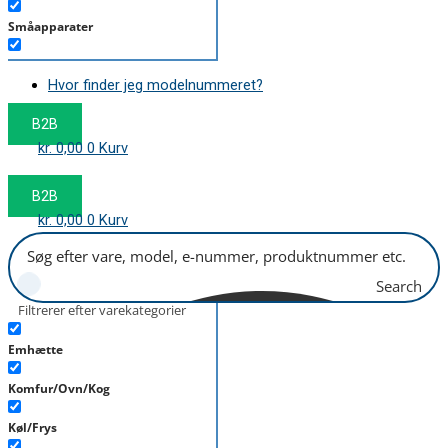
Småapparater
Støvsuger
Hvor finder jeg modelnummeret?
Tørretumbler
B2B
Tilbehør/Plejemidler
kr.
0,00
0
Kurv
Vaskemaskine
B2B
kr.
0,00
0
Kurv
Search
Filtrerer efter varekategorier
Emhætte
Komfur/Ovn/Kog
Køl/Frys