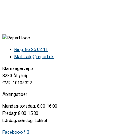
Futurum F490 •
Futurum F495 •
FrankeFuturum • 495-11 49511
Thermex • FSK495-11 FSK49511
Øland • Futurum 495-11 / 49511
Ring: 86 25 02 11
Mail: salg@repart.dk
Klamsagervej 5
8230 Åbyhøj
CVR: 10108322
Åbningstider
Mandag-torsdag: 8.00-16.00
Fredag: 8.00-15.30
Lørdag/søndag: Lukket
Facebook-f