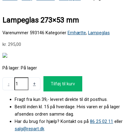
Lampeglas 273×53 mm
Varenummer
593146
Kategorier
Emhætte
,
Lampeglas
kr.
295,00
På lager:
På lager
-
+
Tilføj til kurv
Fragt fra kun 39,- leveret direkte til dit posthus.
Bestil inden kl. 15 på hverdage. Hvis varen er på lager
afsendes ordren samme dag.
Har du brug for hjælp? Kontakt os på
86 25 02 11
eller
salg@repart.dk