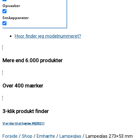
Opvasker
Småapparater
Støvsuger
Hvor finder jeg modelnummeret?
Tørretumbler
Tilbehør/Plejemidler
Mere end 6.000 produkter
Vaskemaskine
Over 400 mærker
3-klik produkt finder
Vi er klar til at hjælpe: 86250211
Forside
/
Shop
/
Emhætte
/
Lampeglas
/ Lampeglas 273×53 mm