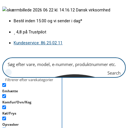
Gå
Lampeglas
Dansk virksomhed
til
273x53
indholdet
mm
Bestil inden 15.00 og vi sender i dag*
antal
4,8 på Trustpilot
Kundeservice: 86 25 02 11
Search
Filtrerer efter varekategorier
Emhætte
Komfur/Ovn/Kog
Køl/Frys
Opvasker