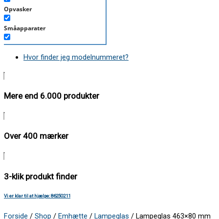
Opvasker
Småapparater
Støvsuger
Hvor finder jeg modelnummeret?
Tørretumbler
Tilbehør/Plejemidler
Mere end 6.000 produkter
Vaskemaskine
Over 400 mærker
3-klik produkt finder
Vi er klar til at hjælpe: 86250211
Forside
/
Shop
/
Emhætte
/
Lampeglas
/ Lampeglas 463×80 mm