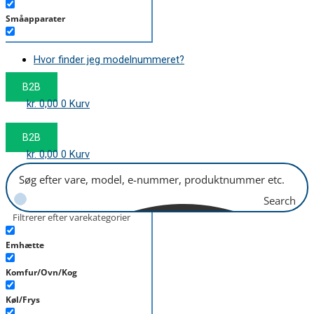
Småapparater
Støvsuger
Hvor finder jeg modelnummeret?
Tørretumbler
B2B
Tilbehør/Plejemidler
kr.
0,00
0
Kurv
Vaskemaskine
B2B
kr.
0,00
0
Kurv
Search
Filtrerer efter varekategorier
Emhætte
Komfur/Ovn/Kog
Køl/Frys