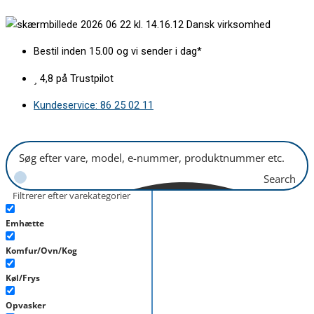
Gå
Lampeglas
Dansk virksomhed
til
463x80
indholdet
mm
Bestil inden 15.00 og vi sender i dag*
antal
4,8 på Trustpilot
Kundeservice: 86 25 02 11
Search
Filtrerer efter varekategorier
Emhætte
Komfur/Ovn/Kog
Køl/Frys
Opvasker