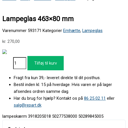
Lampeglas 463×80 mm
Varenummer
593171
Kategorier
Emhætte
,
Lampeglas
kr.
270,00
Tilføj til kurv
Fragt fra kun 39,- leveret direkte til dit posthus.
Bestil inden kl. 15 på hverdage. Hvis varen er på lager
afsendes ordren samme dag.
Har du brug for hjælp? Kontakt os på
86 25 02 11
eller
salg@repart.dk
lampeskærm 3918205018 50277538000 50289845005