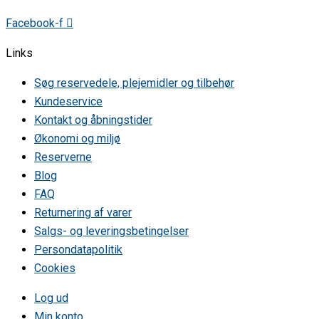
VOSS VHM610-9 942270130 0 0 •
VOSS VHM910-1 942270140 0 0 •
Facebook-f
ZANKER D60LSBA ZKP000051 0 0 •
ZANKER D60LSWA ZKP000054 0 0 •
Links
ZANUSSI ZTW620 942114210 0 0 •
ZOPPAS ZTW620 942114210 0 0 •
Søg reservedele, plejemidler og tilbehør
Kundeservice
Kontakt og åbningstider
Økonomi og miljø
Reserverne
Blog
FAQ
Returnering af varer
Salgs- og leveringsbetingelser
Persondatapolitik
Cookies
Log ud
Min konto