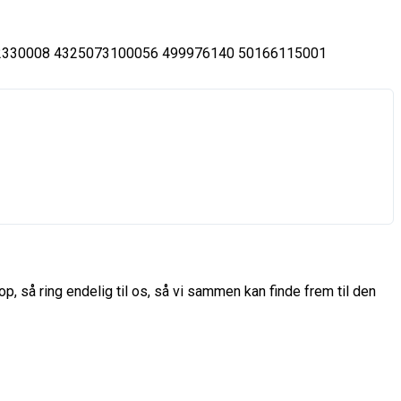
2330008 4325073100056 499976140 50166115001
p, så ring endelig til os, så vi sammen kan finde frem til den