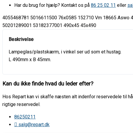
Har du brug for hjælp? Kontakt os på
86 25 02 11
eller
sa
4055468781 5016611500 76x0585 152710 Vm 18665 Aswo 
50201289001 53182377001 490x45 45x490
Lampeglas/plastskærm, i vinkel ser ud som et hustag.
L 490mm x B 45mm.
Kan du ikke finde hvad du leder efter?
Hos Repart kan vi skaffe næsten alt indenfor reservedele til hår
rigtige reservedel.
86250211
salg@repart.dk