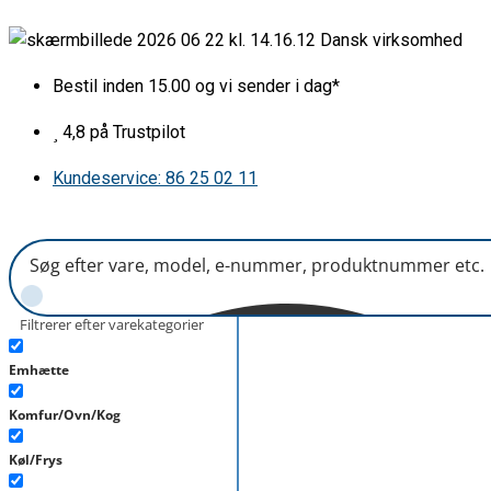
Gå
Lampeglas
Dansk virksomhed
til
490x45
indholdet
mm
Bestil inden 15.00 og vi sender i dag*
antal
4,8 på Trustpilot
Kundeservice: 86 25 02 11
Filtrerer efter varekategorier
Emhætte
Komfur/Ovn/Kog
Køl/Frys