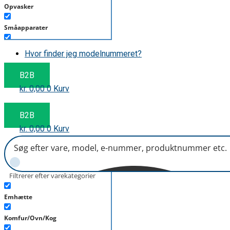
Opvasker
Småapparater
Støvsuger
Hvor finder jeg modelnummeret?
Tørretumbler
B2B
kr.
0,00
0
Kurv
Tilbehør/Plejemidler
Vaskemaskine
B2B
kr.
0,00
0
Kurv
Filtrerer efter varekategorier
Emhætte
Komfur/Ovn/Kog