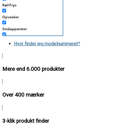
Køl/Frys
Opvasker
Småapparater
Støvsuger
Hvor finder jeg modelnummeret?
Tørretumbler
Tilbehør/Plejemidler
Mere end 6.000 produkter
Vaskemaskine
Over 400 mærker
3-klik produkt finder