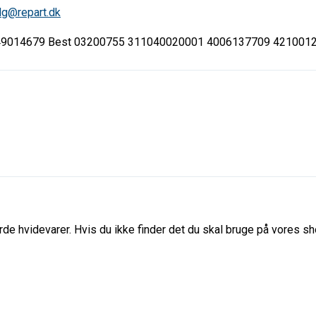
lg@repart.dk
49014679 Best 03200755 311040020001 4006137709 421001
de hvidevarer. Hvis du ikke finder det du skal bruge på vores sho