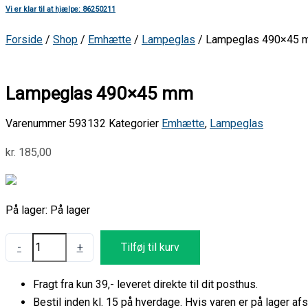
Vi er klar til at hjælpe: 86250211
Forside
/
Shop
/
Emhætte
/
Lampeglas
/ Lampeglas 490×45 
Lampeglas 490×45 mm
Varenummer
593132
Kategorier
Emhætte
,
Lampeglas
kr.
185,00
På lager:
På lager
-
+
Tilføj til kurv
Fragt fra kun 39,- leveret direkte til dit posthus.
Bestil inden kl. 15 på hverdage. Hvis varen er på lager 