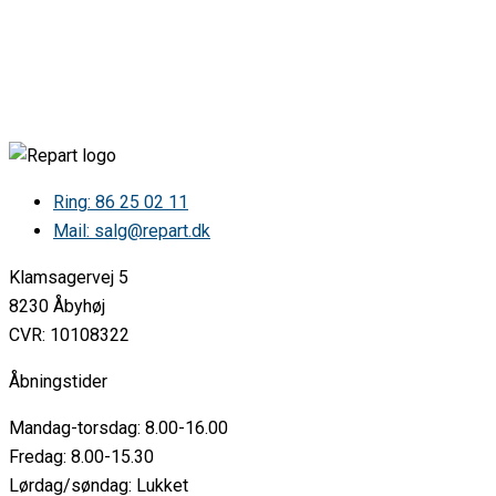
Blomberg W3XSA60 7573036 313ILS •
Brandt DZ604/RSO •
Brandt DZ604HV-0 7573188 313ILS • W2 A60
Brandt DZ604RS-0 7573189 313ILS • W2XS A60
Brandt DZ604RSO •
Brandt DZ604WN DZ604WN1 •
Brandt DZ604XN DZ604XN1 •
Brandt DZ612WN DZ612WN1 •
Brandt W260D 7573498 313ICE •
Ring: 86 25 02 11
Brandt W260DZX60 7573502 313ICE •
Mail: salg@repart.dk
Brandt W2A60D 7573186 313ILS •
Brandt W2XS60 7573499 313ICE •
Klamsagervej 5
Brandt W2XS60DZX600 7573603 313ICE •
Brandt W2XSA60 7573187 313ILS •
8230 Åbyhøj
REX RC606BE 942090137 0 0 •
CVR: 10108322
REX RC606ME 942090136 0 0 •
Thermor GI6520N 606 GI6520N1 •
Åbningstider
Thermor HI6716B 266 HI6716B1 •
Thermor HI6716B1 •
Mandag-torsdag: 8.00-16.00
Thermor HI6716N 267 HI6716N1 •
VOSS VHC660-1 942270240 0 0 •
Fredag: 8.00-15.30
VOSS VHM610-1 942270120 0 0 •
Lørdag/søndag: Lukket