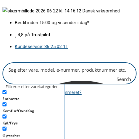
Gå
Udtræksskinne
Dansk virksomhed
til
sæt
indholdet
antal
Bestil inden 15.00 og vi sender i dag*
4,8 på Trustpilot
Kundeservice: 86 25 02 11
Search
Filtrerer efter varekategorier
Hvor finder jeg modelnummeret?
Emhætte
B2B
Komfur/Ovn/Kog
kr.
0,00
0
Kurv
Køl/Frys
Opvasker
B2B