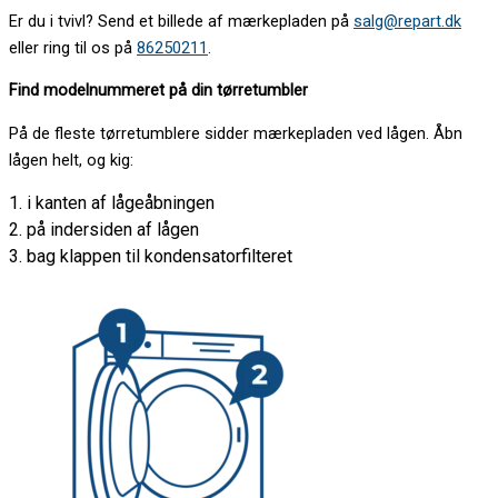
Er du i tvivl? Send et billede af mærkepladen på
salg@repart.dk
eller ring til os på
86250211
.
Find modelnummeret på din tørretumbler
På de fleste tørretumblere sidder mærkepladen ved lågen. Åbn
lågen helt, og kig:
1. i kanten af lågeåbningen
2. på indersiden af lågen
3. bag klappen til kondensatorfilteret