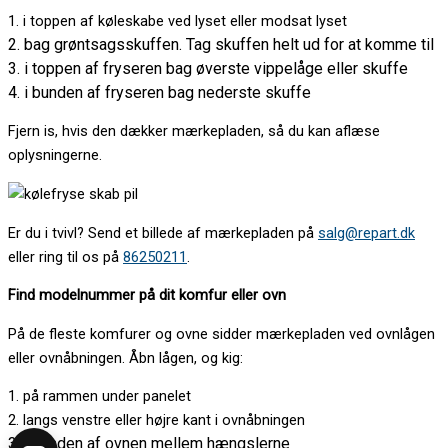
1. i toppen af køleskabe ved lyset eller modsat lyset
2. bag grøntsagsskuffen. Tag skuffen helt ud for at komme til
3. i toppen af fryseren bag øverste vippelåge eller skuffe
4. i bunden af fryseren bag nederste skuffe
Fjern is, hvis den dækker mærkepladen, så du kan aflæse
oplysningerne.
Er du i tvivl? Send et billede af mærkepladen på
salg@repart.dk
eller ring til os på
86250211
.
Find modelnummer på dit komfur eller ovn
På de fleste komfurer og ovne sidder mærkepladen ved ovnlågen
eller ovnåbningen. Åbn lågen, og kig:
1. på rammen under panelet
2. langs venstre eller højre kant i ovnåbningen
3. i bunden af ovnen mellem hængslerne