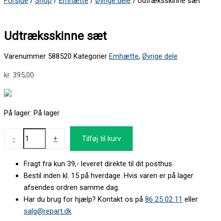
Forside
/
Shop
/
Emhætte
/
Øvrige dele
/ Udtræksskinne sæt
Vaskemaskine
Udtræksskinne sæt
Varenummer
588520
Kategorier
Emhætte
,
Øvrige dele
kr.
395,00
På lager:
På lager
-
+
Tilføj til kurv
Fragt fra kun 39,- leveret direkte til dit posthus.
Bestil inden kl. 15 på hverdage. Hvis varen er på lager
afsendes ordren samme dag.
Har du brug for hjælp? Kontakt os på
86 25 02 11
eller
salg@repart.dk