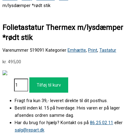
m/lysdæmper *rødt stik
Folietastatur Thermex m/lysdæmper
*rødt stik
Varenummer
519091
Kategorier
Emhætte
,
Print
,
Tastatur
kr.
495,00
Tilføj til kurv
Fragt fra kun 39,- leveret direkte til dit posthus.
Bestil inden kl. 15 på hverdage. Hvis varen er på lager
afsendes ordren samme dag.
Har du brug for hjælp? Kontakt os på
86 25 02 11
eller
salg@repart.dk