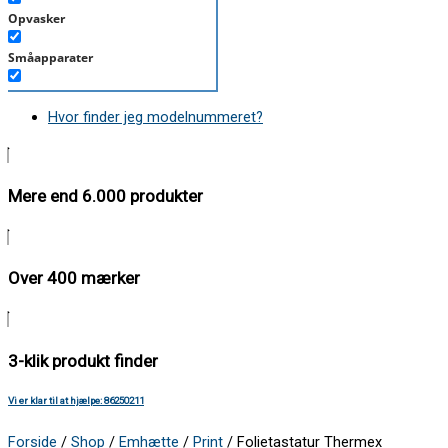
Opvasker
Småapparater
Støvsuger
Hvor finder jeg modelnummeret?
Tørretumbler
Tilbehør/Plejemidler
Mere end 6.000 produkter
Vaskemaskine
Over 400 mærker
3-klik produkt finder
Vi er klar til at hjælpe: 86250211
Forside
/
Shop
/
Emhætte
/
Print
/ Folietastatur Thermex