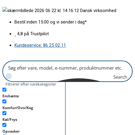
Gå
Folietastatur
Dansk virksomhed
til
Thermex
indholdet
m/lysdæmper
Bestil inden 15.00 og vi sender i dag*
*rødt
stik
4,8 på Trustpilot
antal
Kundeservice: 86 25 02 11
Search
Filtrerer efter varekategorier
Emhætte
Komfur/Ovn/Kog
Køl/Frys
Opvasker