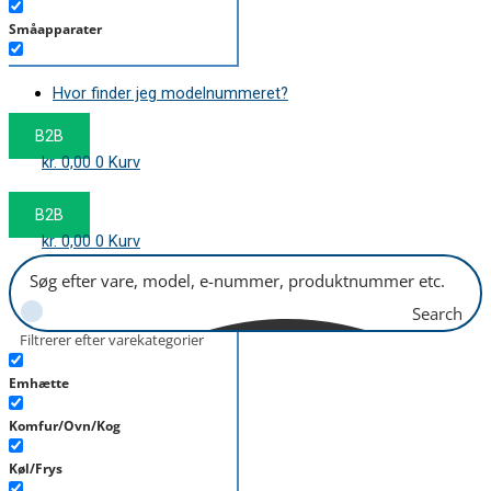
Småapparater
Støvsuger
Hvor finder jeg modelnummeret?
Tørretumbler
B2B
Tilbehør/Plejemidler
kr.
0,00
0
Kurv
Vaskemaskine
B2B
kr.
0,00
0
Kurv
Search
Filtrerer efter varekategorier
Emhætte
Komfur/Ovn/Kog
Køl/Frys