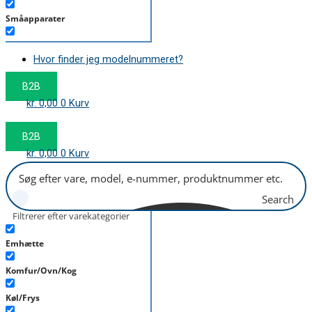
Småapparater
Støvsuger
Hvor finder jeg modelnummeret?
Tørretumbler
B2B
Tilbehør/Plejemidler
kr.
0,00
0
Kurv
Vaskemaskine
B2B
kr.
0,00
0
Kurv
Search
Filtrerer efter varekategorier
Emhætte
Komfur/Ovn/Kog
Køl/Frys