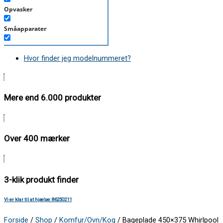
Opvasker
Småapparater
Støvsuger
Hvor finder jeg modelnummeret?
Tørretumbler
Tilbehør/Plejemidler
Mere end 6.000 produkter
Vaskemaskine
Over 400 mærker
3-klik produkt finder
Vi er klar til at hjælpe: 86250211
Forside
/
Shop
/
Komfur/Ovn/Kog
/ Bageplade 450×375 Whirlpool