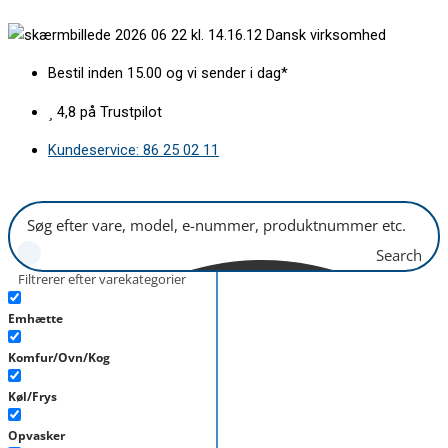
Gå
Bageplade
Dansk virksomhed
til
450x375
indholdet
Whirlpool
Bestil inden 15.00 og vi sender i dag*
antal
4,8 på Trustpilot
Kundeservice: 86 25 02 11
Search
Filtrerer efter varekategorier
Emhætte
Komfur/Ovn/Kog
Køl/Frys
Opvasker