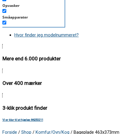
Opvasker
Småapparater
Støvsuger
Hvor finder jeg modelnummeret?
Tørretumbler
Tilbehør/Plejemidler
Mere end 6.000 produkter
Vaskemaskine
Over 400 mærker
3-klik produkt finder
Vi er klar til at hjælpe: 86250211
Forside
/
Shop
/
Komfur/Ovn/Kog
/ Bageplade 463x373mm