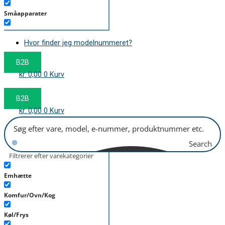
Småapparater
Støvsuger
Hvor finder jeg modelnummeret?
Tørretumbler
B2B
Tilbehør/Plejemidler
kr.
0,00
0
Kurv
Vaskemaskine
B2B
kr.
0,00
0
Kurv
Search
Filtrerer efter varekategorier
Emhætte
Komfur/Ovn/Kog
Køl/Frys