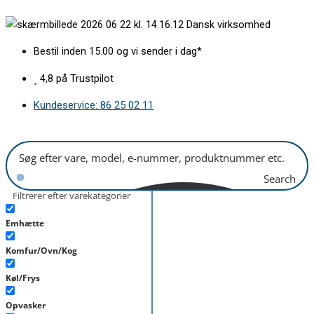
Gå
Bageplade
Dansk virksomhed
til
463x373mm
indholdet
antal
Bestil inden 15.00 og vi sender i dag*
4,8 på Trustpilot
Kundeservice: 86 25 02 11
Search
Filtrerer efter varekategorier
Emhætte
Komfur/Ovn/Kog
Køl/Frys
Opvasker