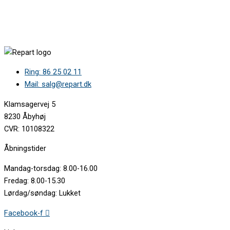
B2ACG7AN0/81 •
B2ACG7AN0/82 •
B2ACG7AN0/86 •
B2ACG7AN0/87 •
B2ACG7AN0/94 •
B2ACH7AH0/38 •
B2CCG6AK3/01 •
Ring: 86 25 02 11
B2CCJ7AK3/01 •
B3ACE2AG3/93 •
Mail: salg@repart.dk
B5ACH7AN3F/93 •
B5ACJ7AG3/01 •
Klamsagervej 5
B5ACJ7AG3/93 •
8230 Åbyhøj
B5ACJ7HG3/01 •
CVR: 10108322
B5ACM7HN0S/50 •
B5ACM7HN0S/60 •
Åbningstider
B5ACM7HN0S/63 •
B5ACM7HN0S/65 •
Mandag-torsdag: 8.00-16.00
B5ACM7HN0S/72 •
Fredag: 8.00-15.30
B5ACM7HN0S/79 •
Lørdag/søndag: Lukket
B5ACM7HN0S/87 •
B5AVM7HN1S/50 •
Facebook-f
B6ACJ7AG3/01 •
B6ACP7AG0/79 •