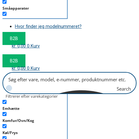
Småapparater
Støvsuger
Hvor finder jeg modelnummeret?
Tørretumbler
B2B
Tilbehør/Plejemidler
kr.
0,00
0
Kurv
Vaskemaskine
B2B
kr.
0,00
0
Kurv
Search
Filtrerer efter varekategorier
Emhætte
Komfur/Ovn/Kog
Køl/Frys