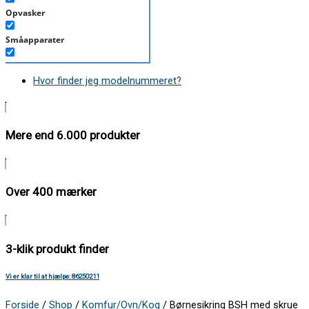
Opvasker
Småapparater
Støvsuger
Hvor finder jeg modelnummeret?
Tørretumbler
Tilbehør/Plejemidler
Mere end 6.000 produkter
Vaskemaskine
Over 400 mærker
3-klik produkt finder
Vi er klar til at hjælpe: 86250211
Forside
/
Shop
/
Komfur/Ovn/Kog
/ Børnesikring BSH med skrue