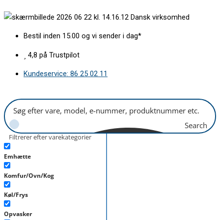
Gå
Børnesikring
Dansk virksomhed
til
BSH
indholdet
med
Bestil inden 15.00 og vi sender i dag*
skrue
antal
4,8 på Trustpilot
Kundeservice: 86 25 02 11
Search
Filtrerer efter varekategorier
Emhætte
Komfur/Ovn/Kog
Køl/Frys
Opvasker