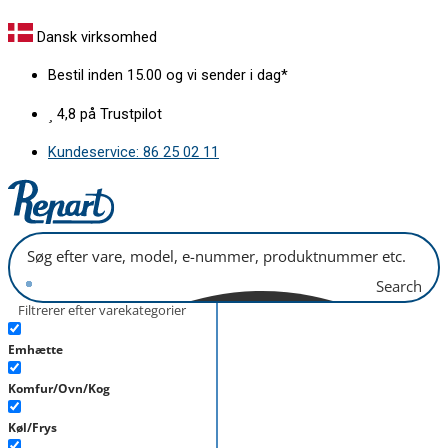
Gå
Børnesikring
til
Gram
Dansk virksomhed
indholdet
med
Bestil inden 15.00 og vi sender i dag*
fjedermekanisme
antal
4,8 på Trustpilot
Kundeservice: 86 25 02 11
Search
Filtrerer efter varekategorier
Emhætte
Komfur/Ovn/Kog
Køl/Frys