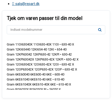
salg@repart.dk
Gram 11OI63040X 11OI630-40X 11OI • 630-40 X
Gram 12KI65440 12KI654-40 12KI • 654-40
Gram 12KPI63042 12KPI630-42 12KPI • 630-42
Gram 12KPI63042X 12KPI630-42X 12KPI • 630-42 X
Gram 12OI63042X 12OI630-42X 12OI • 630-42 X
Gram 12OP63042X 12OP630-42X 12OP • 630-42 X
Gram 6KE60040 6KE600-40 6KE • 600-40
Gram 6KE61040 6KE610-40 6KE • 610-40
Gram 6KE61040X 6KE610-40X 6KE • 610-40 X
Gram BI56050X BI56050X BI • 56050 X
Gram BIH106150X BIH106150X BIH • 106150 X
Gram BIH106350X BIH106350X BIH • 106350 X
Gram BIH106351B BIH106351B BIH • 106351 B
Gram BIH126550 BIH126550 BIH • 126550