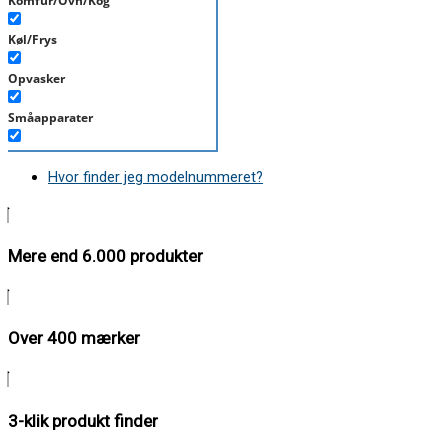
Komfur/Ovn/Kog
Køl/Frys
Opvasker
Småapparater
Støvsuger
Hvor finder jeg modelnummeret?
Tørretumbler
Tilbehør/Plejemidler
Mere end 6.000 produkter
Vaskemaskine
Over 400 mærker
3-klik produkt finder