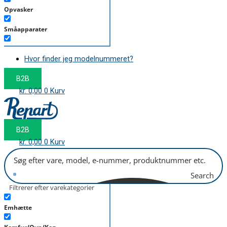
Opvasker
Småapparater
Støvsuger
Hvor finder jeg modelnummeret?
Tørretumbler
B2B
Tilbehør/Plejemidler
kr.
0,00
0
Kurv
Vaskemaskine
B2B
kr.
0,00
0
Kurv
Search
Filtrerer efter varekategorier
Emhætte