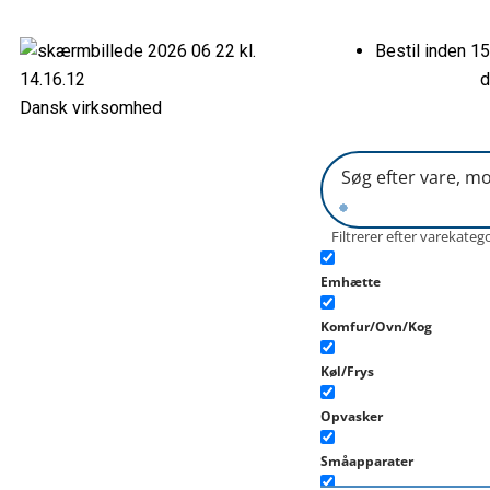
Gå
til
Bestil inden 15
indholdet
d
Dansk virksomhed
Filtrerer efter varekateg
Emhætte
Komfur/Ovn/Kog
Køl/Frys
Opvasker
Småapparater