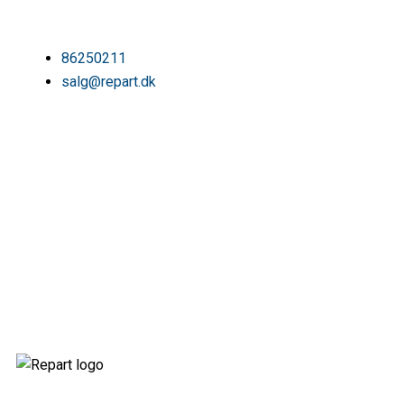
86250211
salg@repart.dk