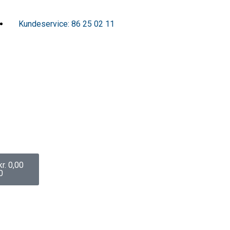
Kundeservice: 86 25 02 11
Kurv
kr.
0,00
0