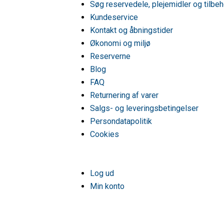
Søg reservedele, plejemidler og tilbeh
ARTHURMARTINELUXEKG601100W943001709/0
Kundeservice
ARTHURMARTINELUXEKG601100W943001709/0
Kontakt og åbningstider
ARTHURMARTINELUXEKG601100W943001709/0
ARTHURMARTINELUXEKG601102W943001752/0
Økonomi og miljø
ARTHURMARTINELUXEKG601300W943001901/0
Reserverne
ARTHURMARTINELUXEKG601300W943001901/0
Blog
ARTHURMARTINELUXEKG601300W943001901/0
ARTHURMARTINELUXEKG601300W943001901/0
FAQ
ARTHURMARTINELUXEKM600300W943001108/0
Returnering af varer
ARTHURMARTINELUXEKM600300W943001108/0
Salgs- og leveringsbetingelser
ARTHURMARTINELUXEKM600300W943001108/0
ARTHURMARTINELUXEKM603300W943001104/0
Persondatapolitik
ARTHURMARTINELUXEKM603300W943001104/0
Cookies
ARTHURMARTINELUXEKM605700W943001201/0
ARTHURMARTINELUXEKM606700W943001305/0
ARTHURMARTINELUXEKM606700X943001312/00
ARTHURMARTINELUXEKM606700X943001312/01
Log ud
ARTHURMARTINELUXEKM607700W943001303/0
Min konto
ARTHURMARTINELUXEKM607701W943001304/0
ARTHURMARTINELUXEKM607701W943001304/0
ARTHURMARTINELUXEKM607702W943001318/0
ARTHURMARTINELUXG6914CCW943001736/00 