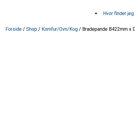
Støvsuger
Hvor finder je
Tørretumbler
Forside
/
Shop
/
Komfur/Ovn/Kog
/ Bradepande B422mm x 
Tilbehør/Plejemidler
Vaskemaskine