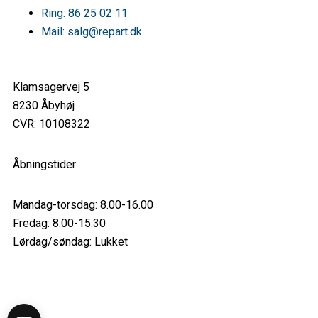
Ring: 86 25 02 11
Mail: salg@repart.dk
Klamsagervej 5
8230 Åbyhøj
CVR: 10108322
Åbningstider
Mandag-torsdag: 8.00-16.00
Fredag: 8.00-15.30
Lørdag/søndag: Lukket
F