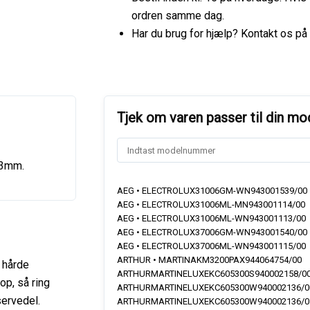
antal
ordren samme dag.
Har du brug for hjælp? Kontakt os på
33mm.
AEG • ELECTROLUX31006GM-WN943001539/00
AEG • ELECTROLUX31006ML-MN943001114/00
AEG • ELECTROLUX31006ML-WN943001113/00
AEG • ELECTROLUX37006GM-WN943001540/00
AEG • ELECTROLUX37006ML-WN943001115/00
ARTHUR • MARTINAKM3200PAX944064754/00
 hårde
ARTHURMARTINELUXEKC605300S940002158/00
op, så ring
ARTHURMARTINELUXEKC605300W940002136/00
servedel.
ARTHURMARTINELUXEKC605300W940002136/01