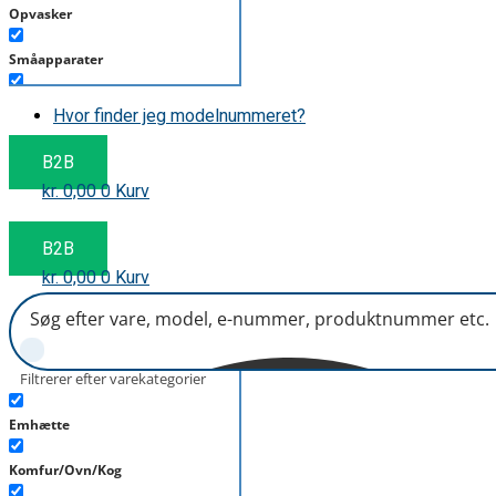
Opvasker
Småapparater
Støvsuger
Hvor finder jeg modelnummeret?
Tørretumbler
B2B
kr.
0,00
0
Kurv
Tilbehør/Plejemidler
Vaskemaskine
B2B
kr.
0,00
0
Kurv
Filtrerer efter varekategorier
Emhætte
Komfur/Ovn/Kog