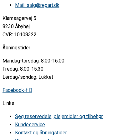
Mail: salg@repart.dk
AEG • BE2003021M 94971643405
AEG • BE2003021M 94971643406
AEG • BE2003021W 94971637300
Klamsagervej 5
AEG • BE2003021W 94971643500
8230 Åbyhøj
AEG • BE2003021W 94971643505
CVR: 10108322
AEG • BE200302KM 94971645600
AEG • BE200362KM 94971650100
Åbningstider
AEG • BE200362KM 94971650101
AEG • BE200362KW 94971650200
Mandag-torsdag: 8.00-16.00
AEG • BE2103111M 94971636600
AEG • BE2103111M 94971636602
Fredag: 8.00-15.30
AEG • BE2103111M 94971636603
Lørdag/søndag: Lukket
AEG • BE2103111M 94971636700
AEG • BE2103111M 94971636702
Facebook-f
AEG • BE2103111M 94971636703
AEG • BE3003001M 94971637400
Links
AEG • BE3003001M 94971637401
AEG • BE3003001M 94971637402
Søg reservedele, plejemidler og tilbehør
AEG • BE3003001M 94971637403
AEG • BE3003001M 94971637404
Kundeservice
AEG • BE3003001M 94971647700
Kontakt og åbningstider
AEG • BE300300IM 94971644101