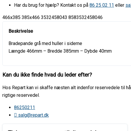
Har du brug for hjælp? Kontakt os på
86 25 02 11
eller
sa
466x385 385x466 3532458043 8583532458046
Bradepande grå med huller i siderne
Længde 466mm – Bredde 385mm – Dybde 40mm
Kan du ikke finde hvad du leder efter?
Hos Repart kan vi skaffe næsten alt indenfor reservedele til hår
rigtige reservedel.
86250211
salg@repart.dk