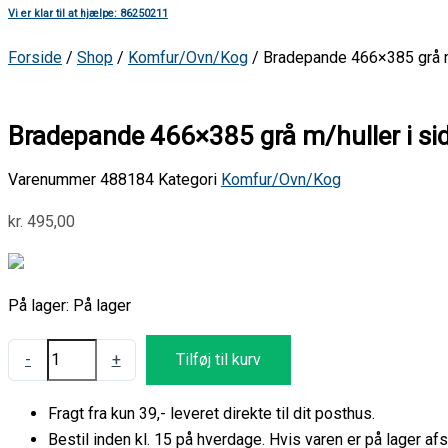
Vi er klar til at hjælpe: 86250211
Forside
/
Shop
/
Komfur/Ovn/Kog
/ Bradepande 466×385 grå m
Bradepande 466×385 grå m/huller i si
Varenummer
488184
Kategori
Komfur/Ovn/Kog
kr.
495,00
På lager:
På lager
-
+
Tilføj til kurv
Fragt fra kun 39,- leveret direkte til dit posthus.
Bestil inden kl. 15 på hverdage. Hvis varen er på lager 