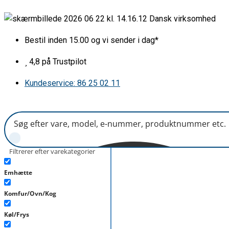
Gå
Bradepande
Dansk virksomhed
til
466x385
indholdet
grå
Bestil inden 15.00 og vi sender i dag*
m/huller
i
4,8 på Trustpilot
siden
Kundeservice: 86 25 02 11
antal
Filtrerer efter varekategorier
Emhætte
Komfur/Ovn/Kog
Køl/Frys