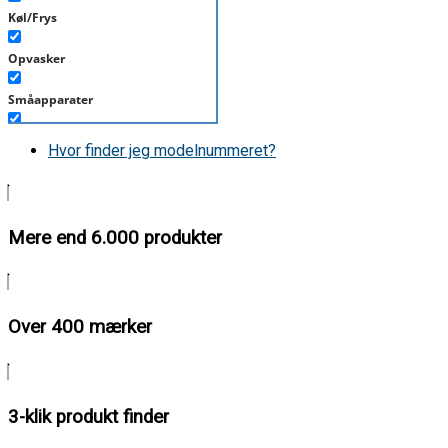
Køl/Frys
Opvasker
Småapparater
Støvsuger
Hvor finder jeg modelnummeret?
Tørretumbler
Tilbehør/Plejemidler
Mere end 6.000 produkter
Vaskemaskine
Over 400 mærker
3-klik produkt finder