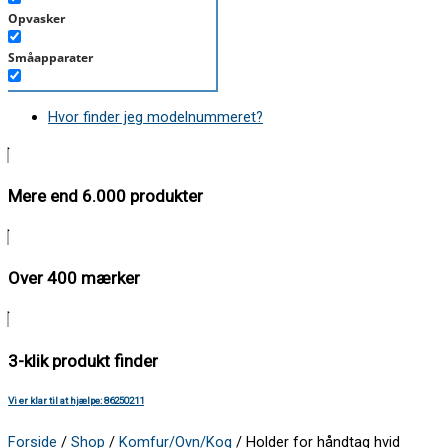
Opvasker
Småapparater
Støvsuger
Hvor finder jeg modelnummeret?
Tørretumbler
Tilbehør/Plejemidler
Mere end 6.000 produkter
Vaskemaskine
Over 400 mærker
3-klik produkt finder
Vi er klar til at hjælpe: 86250211
Forside
/
Shop
/
Komfur/Ovn/Kog
/ Holder for håndtag hvid