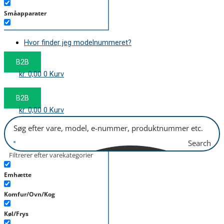
Småapparater
Støvsuger
Hvor finder jeg modelnummeret?
Tørretumbler
B2B
Tilbehør/Plejemidler
kr.
0,00
0
Kurv
Vaskemaskine
B2B
kr.
0,00
0
Kurv
Search
Filtrerer efter varekategorier
Emhætte
Komfur/Ovn/Kog
Køl/Frys