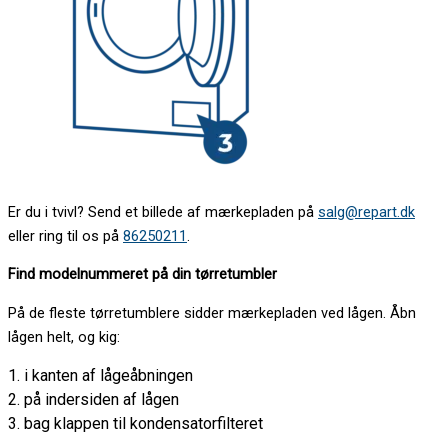
Er du i tvivl? Send et billede af mærkepladen på
salg@repart.dk
eller ring til os på
86250211
.
Find modelnummeret på din tørretumbler
På de fleste tørretumblere sidder mærkepladen ved lågen. Åbn
lågen helt, og kig:
1. i kanten af lågeåbningen
2. på indersiden af lågen
3. bag klappen til kondensatorfilteret