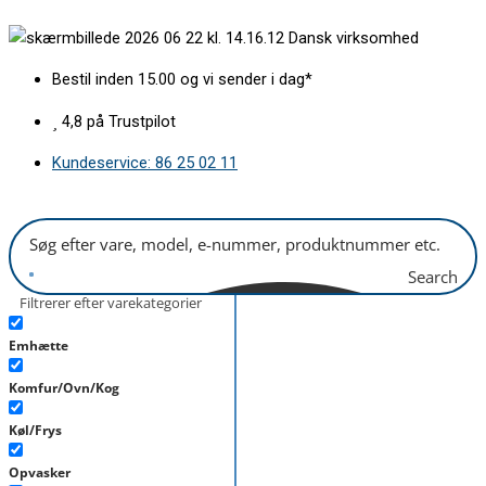
Gå
Holder
Dansk virksomhed
til
for
indholdet
håndtag
Bestil inden 15.00 og vi sender i dag*
hvid
antal
4,8 på Trustpilot
Kundeservice: 86 25 02 11
Search
Filtrerer efter varekategorier
Emhætte
Komfur/Ovn/Kog
Køl/Frys
Opvasker