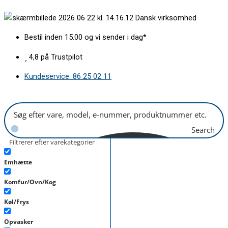
Gå
Kappeliste
Dansk virksomhed
til
for
indholdet
ovnlåge
Bestil inden 15.00 og vi sender i dag*
AEG
antal
4,8 på Trustpilot
Kundeservice: 86 25 02 11
Search
Filtrerer efter varekategorier
Emhætte
Komfur/Ovn/Kog
Køl/Frys
Opvasker