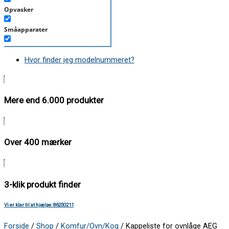
Opvasker
Småapparater
Støvsuger
Hvor finder jeg modelnummeret?
Tørretumbler
Tilbehør/Plejemidler
Mere end 6.000 produkter
Vaskemaskine
Over 400 mærker
3-klik produkt finder
Vi er klar til at hjælpe: 86250211
Forside
/
Shop
/
Komfur/Ovn/Kog
/ Kappeliste for ovnlåge AEG