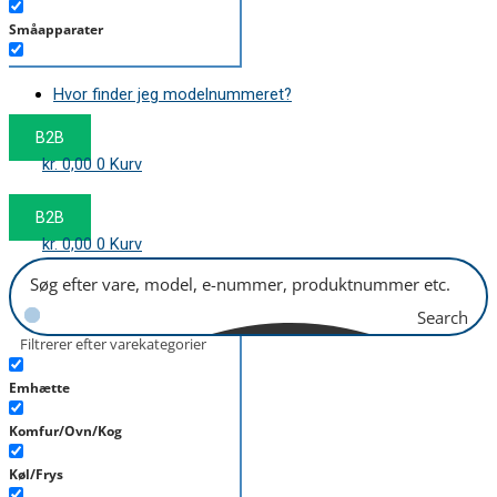
Småapparater
Støvsuger
Hvor finder jeg modelnummeret?
Tørretumbler
B2B
Tilbehør/Plejemidler
kr.
0,00
0
Kurv
Vaskemaskine
B2B
kr.
0,00
0
Kurv
Search
Filtrerer efter varekategorier
Emhætte
Komfur/Ovn/Kog
Køl/Frys