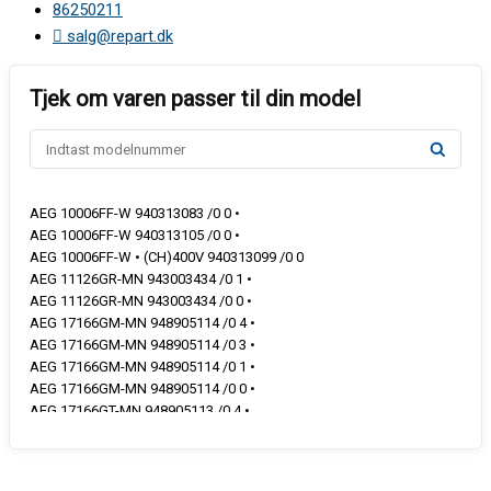
86250211
salg@repart.dk
AEG 10006FF-W 940313083 /0 0 •
AEG 10006FF-W 940313105 /0 0 •
AEG 10006FF-W • (CH)400V 940313099 /0 0
AEG 11126GR-MN 943003434 /0 1 •
AEG 11126GR-MN 943003434 /0 0 •
AEG 17166GM-MN 948905114 /0 4 •
AEG 17166GM-MN 948905114 /0 3 •
AEG 17166GM-MN 948905114 /0 1 •
AEG 17166GM-MN 948905114 /0 0 •
AEG 17166GT-MN 948905113 /0 4 •
AEG 17166GT-MN 948905113 /0 3 •
AEG 17166GT-MN 948905113 /0 1 •
AEG 20095FA-WN 943004653 /0 5 •