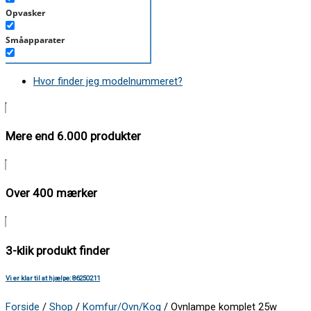
Opvasker
Småapparater
Støvsuger
Hvor finder jeg modelnummeret?
Tørretumbler
Tilbehør/Plejemidler
Mere end 6.000 produkter
Vaskemaskine
Over 400 mærker
3-klik produkt finder
Vi er klar til at hjælpe: 86250211
Forside
/
Shop
/
Komfur/Ovn/Kog
/ Ovnlampe komplet 25w