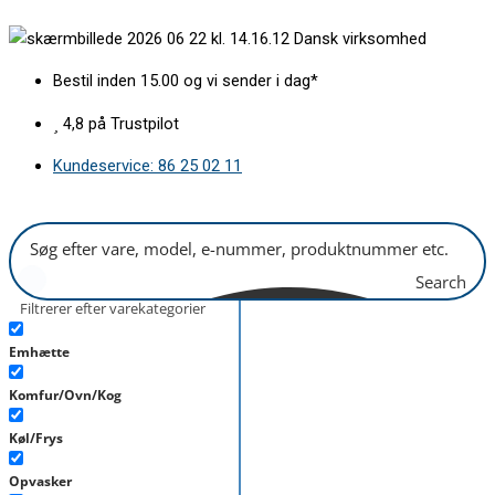
Gå
Ovnlampe
Dansk virksomhed
til
komplet
indholdet
25w
Bestil inden 15.00 og vi sender i dag*
antal
4,8 på Trustpilot
Kundeservice: 86 25 02 11
Search
Filtrerer efter varekategorier
Emhætte
Komfur/Ovn/Kog
Køl/Frys
Opvasker