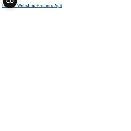
Design: Webshop-Partners ApS
Sådan finder du modelnummeret
Mærkepladen viser de oplysninger, du skal bruge for at finde den
rigtige reservedel.
Vælg apparattype i guiden, og se hvor
mærkepladen typisk sidder.
Vaskemaskine
Tørretumbler
Opvaskemaskine