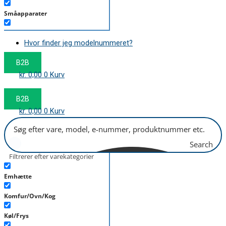
Småapparater
Støvsuger
Hvor finder jeg modelnummeret?
Tørretumbler
B2B
Tilbehør/Plejemidler
kr.
0,00
0
Kurv
Vaskemaskine
B2B
kr.
0,00
0
Kurv
Search
Filtrerer efter varekategorier
Emhætte
Komfur/Ovn/Kog
Køl/Frys