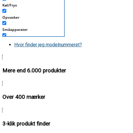
Køl/Frys
Opvasker
Småapparater
Støvsuger
Hvor finder jeg modelnummeret?
Tørretumbler
Tilbehør/Plejemidler
Mere end 6.000 produkter
Vaskemaskine
Over 400 mærker
3-klik produkt finder