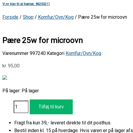
Vi er klar til at hjælpe: 86250211
Forside
/
Shop
/
Komfur/Ovn/Kog
/ Pære 25w for microovn
Pære 25w for microovn
Varenummer
997240
Kategori
Komfur/Ovn/Kog
kr.
95,00
På lager:
På lager
Tilføj til kurv
Fragt fra kun 39,- leveret direkte til dit posthus.
Bestil inden kl. 15 på hverdage. Hvis varen er på lager 