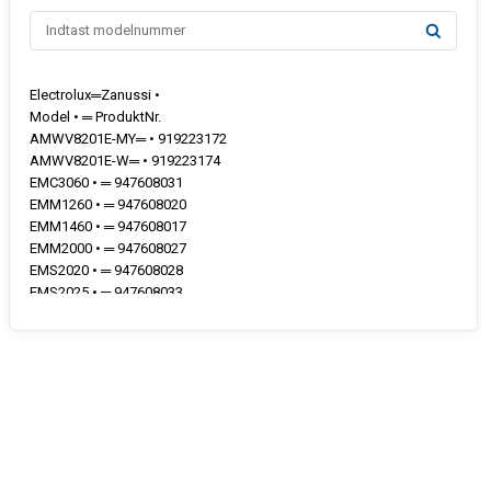
Electrolux═Zanussi •
Model • ═ ProduktNr.
AMWV8201E-MY═ • 919223172
AMWV8201E-W═ • 919223174
EMC3060 • ═ 947608031
EMM1260 • ═ 947608020
EMM1460 • ═ 947608017
EMM2000 • ═ 947608027
EMS2020 • ═ 947608028
EMS2025 • ═ 947608033
EMS2040 • ═ 947608029
ME1857 • ═ 947608025
MGCC1295E • ═ 919223178
MM1050 • ═ 947608010
MM1050 • ═ 947608018
MM1050W1 • ═ 947608010
MM140-1 • ═ 947608012
MM145 • ═ 947608021
MM180-1 • ═ 947608013