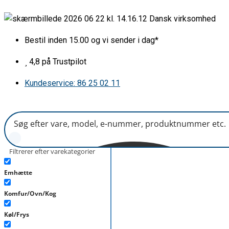
Gå
Pære
Dansk virksomhed
til
25w
indholdet
for
Bestil inden 15.00 og vi sender i dag*
microovn
antal
4,8 på Trustpilot
Kundeservice: 86 25 02 11
Filtrerer efter varekategorier
Emhætte
Komfur/Ovn/Kog
Køl/Frys