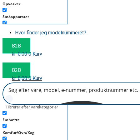
Opvasker
Småapparater
Støvsuger
Hvor finder jeg modelnummeret?
Tørretumbler
B2B
kr.
0,00
0
Kurv
Tilbehør/Plejemidler
Vaskemaskine
B2B
kr.
0,00
0
Kurv
Filtrerer efter varekategorier
Emhætte
Komfur/Ovn/Kog