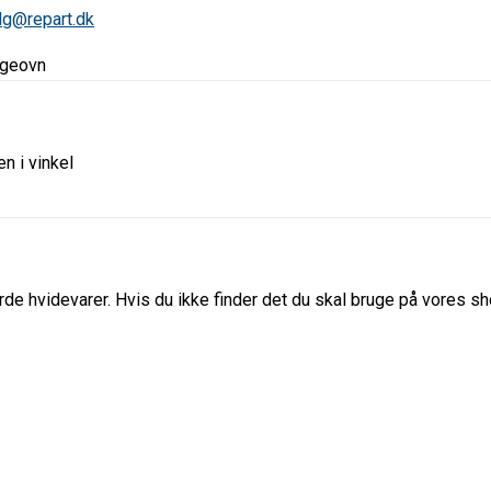
lg@repart.dk
lgeovn
n i vinkel
de hvidevarer. Hvis du ikke finder det du skal bruge på vores sho