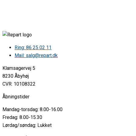
AEG 5105V-W 948290355 0 0 •
AEG 5105V-W 948290375 0 0 •
AEG 5110V-W 948290357 0 0 •
AEG 5110V-W 948290377 0 0 •
AEG 5110W 948290363 0 0 •
AEG 5120V-MA 948290329 0 0 •
AEG 5120V-MA 948290335 0 0 •
AEG 5120V-MA 948290336 0 0 •
Ring: 86 25 02 11
AEG 5120V-MA 948290353 0 0 •
Mail: salg@repart.dk
AEG 5120V-MA 948290354 0 0 •
AEG 5120V-W 948290328 0 0 •
Klamsagervej 5
AEG 5120V-W 948290339 0 0 •
AEG 5121V-W 948290370 0 0 •
8230 Åbyhøj
AEG 6130 • V-B 948290342 0 0
CVR: 10108322
AEG 6130 • V-B 948290345 0 0
AEG 6130 • V-B 948290348 0 0
Åbningstider
AEG 6130 • V-MA 948290343 0 0
AEG 6130 • V-MA 948290346 0 0
Mandag-torsdag: 8.00-16.00
AEG 6130 • V-W 948290344 0 0
AEG 6130 • V-W 948290347 0 0
Fredag: 8.00-15.30
AEG 6130VMA 948290360 0 0 •
Lørdag/søndag: Lukket
AEG 6130V-MA 948290341 0 0 •
AEG 6130VW 948290359 0 0 •