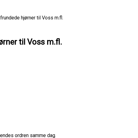
rundede hjørner til Voss m.fl.
ner til Voss m.fl.
afsendes ordren samme dag.