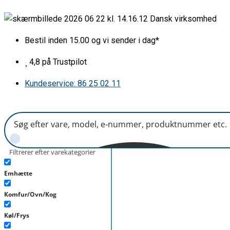
Gå
Pakning
Dansk virksomhed
til
for
indholdet
ovnlåge
Bestil inden 15.00 og vi sender i dag*
med
afrundede
4,8 på Trustpilot
hjørner
Kundeservice: 86 25 02 11
til
Voss
m.fl.
antal
Filtrerer efter varekategorier
Emhætte
Komfur/Ovn/Kog
Køl/Frys