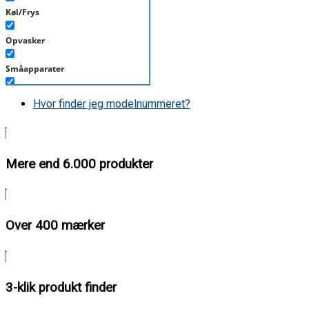
Køl/Frys
Opvasker
Småapparater
Støvsuger
Hvor finder jeg modelnummeret?
Tørretumbler
Tilbehør/Plejemidler
Mere end 6.000 produkter
Vaskemaskine
Over 400 mærker
3-klik produkt finder