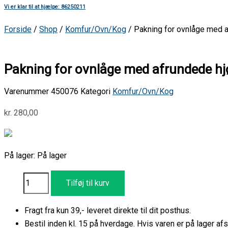
Vi er klar til at hjælpe: 86250211
Forside
/
Shop
/
Komfur/Ovn/Kog
/ Pakning for ovnlåge med af
Pakning for ovnlåge med afrundede hjør
Varenummer
450076
Kategori
Komfur/Ovn/Kog
kr.
280,00
På lager:
På lager
Tilføj til kurv
Fragt fra kun 39,- leveret direkte til dit posthus.
Bestil inden kl. 15 på hverdage. Hvis varen er på lager 