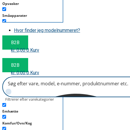
Opvasker
Småapparater
Støvsuger
Hvor finder jeg modelnummeret?
Tørretumbler
B2B
kr.
0,00
0
Kurv
Tilbehør/Plejemidler
Vaskemaskine
B2B
kr.
0,00
0
Kurv
Filtrerer efter varekategorier
Emhætte
Komfur/Ovn/Kog