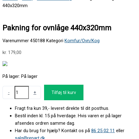
440x320mm
Pakning for ovnlåge 440x320mm
Varenummer
450188
Kategori
Komfur/Ovn/Kog
kr.
179,00
På lager:
På lager
-
+
Tilføj til kurv
Fragt fra kun 39,- leveret direkte til dit posthus.
Bestil inden kl. 15 på hverdage. Hvis varen er på lager
afsendes ordren samme dag.
Har du brug for hjælp? Kontakt os på
86 25 02 11
eller
salg@repart.dk