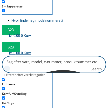
Småapparater
Støvsuger
Hvor finder jeg modelnummeret?
Tørretumbler
B2B
Tilbehør/Plejemidler
kr.
0,00
0
Kurv
Vaskemaskine
B2B
kr.
0,00
0
Kurv
Search
Filtrerer efter varekategorier
Emhætte
Komfur/Ovn/Kog
Køl/Frys