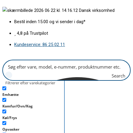
Gå
Pakning
Dansk virksomhed
til
for
indholdet
ovnlåge
Bestil inden 15.00 og vi sender i dag*
440x320mm
antal
4,8 på Trustpilot
Kundeservice: 86 25 02 11
Search
Filtrerer efter varekategorier
Emhætte
Komfur/Ovn/Kog
Køl/Frys
Opvasker