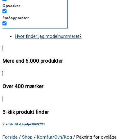
Opvasker
Småapparater
Støvsuger
Hvor finder jeg modelnummeret?
Tørretumbler
Tilbehør/Plejemidler
Mere end 6.000 produkter
Vaskemaskine
Over 400 mærker
3-klik produkt finder
Vi er klar til at hjælpe: 86250211
Forside
/
Shop
/
Komfur/Ovn/Kog
/ Pakning for ovnlåge