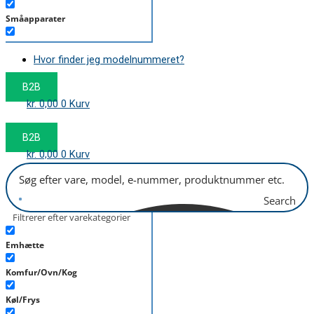
Småapparater
Støvsuger
Hvor finder jeg modelnummeret?
Tørretumbler
B2B
Tilbehør/Plejemidler
kr.
0,00
0
Kurv
Vaskemaskine
B2B
kr.
0,00
0
Kurv
Search
Filtrerer efter varekategorier
Emhætte
Komfur/Ovn/Kog
Køl/Frys