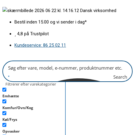
Gå
Pakning
Dansk virksomhed
til
for
indholdet
ovnlåge
Bestil inden 15.00 og vi sender i dag*
antal
4,8 på Trustpilot
Kundeservice: 86 25 02 11
Search
Filtrerer efter varekategorier
Emhætte
Komfur/Ovn/Kog
Køl/Frys
Opvasker