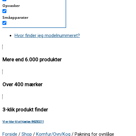
Opvasker
Småapparater
Støvsuger
Hvor finder jeg modelnummeret?
Tørretumbler
Tilbehør/Plejemidler
Mere end 6.000 produkter
Vaskemaskine
Over 400 mærker
3-klik produkt finder
Vi er klar til at hjælpe: 86250211
Forside
/
Shop
/
Komfur/Ovn/Kog
/ Pakning for ovnlåge