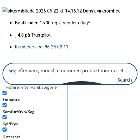
Gå
Pakning
Dansk virksomhed
til
for
indholdet
ovnlåge
Bestil inden 15.00 og vi sender i dag*
BSH
antal
4,8 på Trustpilot
Kundeservice: 86 25 02 11
Search
Filtrerer efter varekategorier
Emhætte
Komfur/Ovn/Kog
Køl/Frys
Opvasker