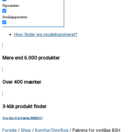
Opvasker
Småapparater
Støvsuger
Hvor finder jeg modelnummeret?
Tørretumbler
Tilbehør/Plejemidler
Mere end 6.000 produkter
Vaskemaskine
Over 400 mærker
3-klik produkt finder
Vi er klar til at hjælpe: 86250211
Forside
/
Shop
/
Komfur/Ovn/Kog
/ Pakning for ovnlåge BSH