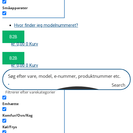
Småapparater
Støvsuger
Hvor finder jeg modelnummeret?
Tørretumbler
B2B
Tilbehør/Plejemidler
kr.
0,00
0
Kurv
Vaskemaskine
B2B
kr.
0,00
0
Kurv
Search
Filtrerer efter varekategorier
Emhætte
Komfur/Ovn/Kog
Køl/Frys