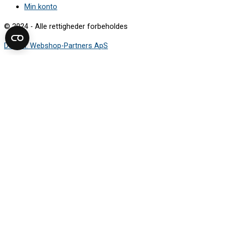
Min konto
© 2024 - Alle rettigheder forbeholdes
Design: Webshop-Partners ApS
Sådan finder du modelnummeret
Mærkepladen viser de oplysninger, du skal bruge for at finde den
rigtige reservedel.
Vælg apparattype i guiden, og se hvor
mærkepladen typisk sidder.
Vaskemaskine
Tørretumbler
Opvaskemaskine
Køleskab og fryser
Komfur og ovn
Kogeplade
Emhætte
Støvsuger