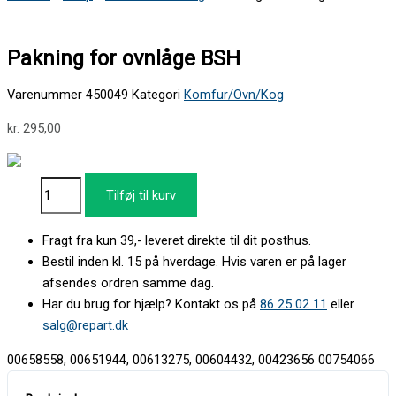
Pakning for ovnlåge BSH
Varenummer
450049
Kategori
Komfur/Ovn/Kog
kr.
295,00
Tilføj til kurv
Fragt fra kun 39,- leveret direkte til dit posthus.
Bestil inden kl. 15 på hverdage. Hvis varen er på lager
afsendes ordren samme dag.
Har du brug for hjælp? Kontakt os på
86 25 02 11
eller
salg@repart.dk
00658558, 00651944, 00613275, 00604432, 00423656 00754066