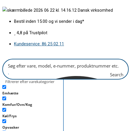
Gå
Pakning
Dansk virksomhed
til
for
indholdet
ovnlåge
Bestil inden 15.00 og vi sender i dag*
BSH
Pyrolyse
4,8 på Trustpilot
antal
Kundeservice: 86 25 02 11
Search
Filtrerer efter varekategorier
Emhætte
Komfur/Ovn/Kog
Køl/Frys
Opvasker