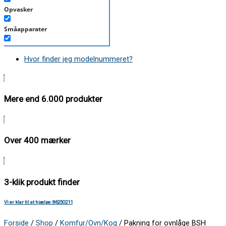
Opvasker
Småapparater
Støvsuger
Hvor finder jeg modelnummeret?
Tørretumbler
Tilbehør/Plejemidler
Mere end 6.000 produkter
Vaskemaskine
Over 400 mærker
3-klik produkt finder
Vi er klar til at hjælpe: 86250211
Forside
/
Shop
/
Komfur/Ovn/Kog
/ Pakning for ovnlåge BSH