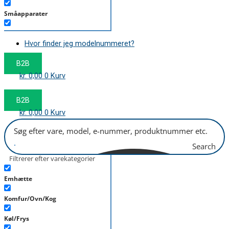
Småapparater
Støvsuger
Hvor finder jeg modelnummeret?
Tørretumbler
B2B
Tilbehør/Plejemidler
kr.
0,00
0
Kurv
Vaskemaskine
B2B
kr.
0,00
0
Kurv
Search
Filtrerer efter varekategorier
Emhætte
Komfur/Ovn/Kog
Køl/Frys