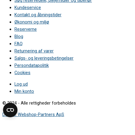
Søg reservedele, plejemidler og tilbehør
Kundeservice
Kontakt og åbningstider
Økonomi og miljø
Reserverne
Blog
FAQ
Returnering af varer
Salgs- og leveringsbetingelser
Persondatapolitik
Cookies
Log ud
Min konto
© 2024 - Alle rettigheder forbeholdes
Design: Webshop-Partners ApS
Sådan finder du modelnummeret