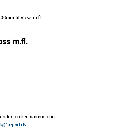
30mm til Voss m.fl.
ss m.fl.
afsendes ordren samme dag.
lg@repart.dk