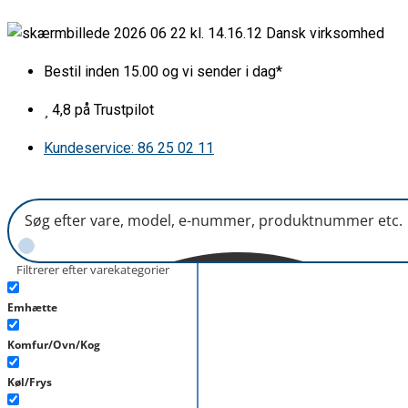
Gå
Pakning
Dansk virksomhed
til
for
indholdet
ovnlåge
Bestil inden 15.00 og vi sender i dag*
430x330mm
til
4,8 på Trustpilot
Voss
Kundeservice: 86 25 02 11
m.fl.
antal
Filtrerer efter varekategorier
Emhætte
Komfur/Ovn/Kog
Køl/Frys