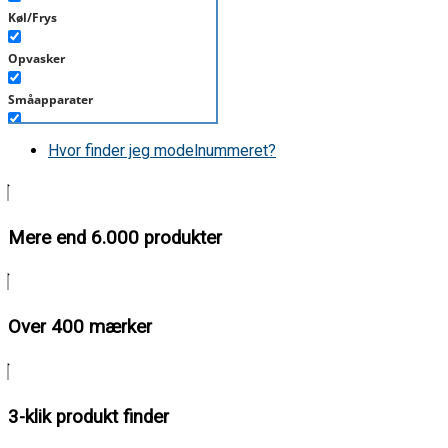
Køl/Frys
Opvasker
Småapparater
Støvsuger
Hvor finder jeg modelnummeret?
Tørretumbler
Tilbehør/Plejemidler
Mere end 6.000 produkter
Vaskemaskine
Over 400 mærker
3-klik produkt finder