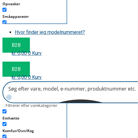
Opvasker
Småapparater
Støvsuger
Hvor finder jeg modelnummeret?
Tørretumbler
B2B
kr.
0,00
0
Kurv
Tilbehør/Plejemidler
Vaskemaskine
B2B
kr.
0,00
0
Kurv
Filtrerer efter varekategorier
Emhætte
Komfur/Ovn/Kog