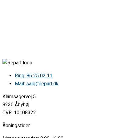
AEG • BCK456220B 94418854600
AEG • BCK456220M 94418810700
AEG • BCK456220M 94418811100
AEG • BCK456220M 94418835400
AEG • BCK456220M 94418835401
AEG • BCK456220M 94418835402
AEG • BCK456220M 94418839900
AEG • BCK456220W 94418810600
AEG • BCK456220W 94418835300
AEG • BCK456220W 94418835301
AEG • BCK45622YM 94418810900
AEG • BCS455020B 94418839800
Ring: 86 25 02 11
AEG • BCS455020M 94418809600
Mail: salg@repart.dk
AEG • BCS455020M 94418809601
AEG • BCS455020M 94418809602
Klamsagervej 5
AEG • BCS455020M 94418809603
AEG • BCS455220B 94418840000
8230 Åbyhøj
AEG • BCS45522CM 94418812100
CVR: 10108322
AEG • BCS45522CM 94418812101
AEG • BCS45532XM 94418812200
Åbningstider
AEG • BCS45532XM 94418812201
AEG • BCS456220M 94418812400