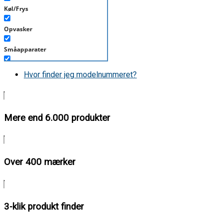
Køl/Frys
Opvasker
Småapparater
Støvsuger
Hvor finder jeg modelnummeret?
Tørretumbler
Tilbehør/Plejemidler
Mere end 6.000 produkter
Vaskemaskine
Over 400 mærker
3-klik produkt finder