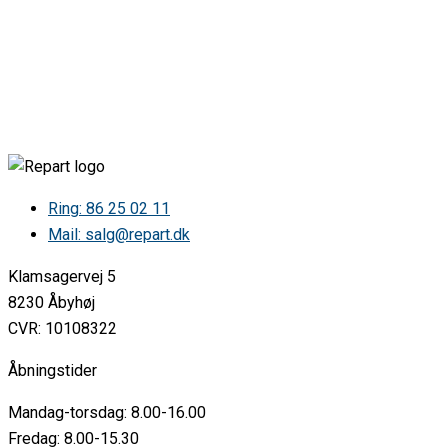
ARISTON FI5851HIXA 859990968720 F096872 •
ARISTON FI5854CIXAAUS 859991021570 •
ARISTON FI5854CIXAAUS 859991021570 F102157 •
ARISTON FI5854PIXAAUS 859991021560 •
ARISTON FI5854PIXAAUS 859991021560 F102156 •
ARISTON FI7864SHIXAEX 859991021530 •
ARISTON FI7864SHIXAEX 859991021530 F102153 •
ARISTON FI7871SCIXAAUS 859991021550 •
ARISTON FI7871SCIXAAUS 859991021550 F102155 •
ARISTON FI7871SPIXA 859990968710 •
Ring: 86 25 02 11
ARISTON FI7871SPIXA 859990968710 F096871 •
Mail: salg@repart.dk
ARISTON FI7874SPIXACN 859991021580 •
ARISTON FI7874SPIXACN 859991021580 F102158 •
Klamsagervej 5
ARISTON FI7891SPIXAAUS 759991021540 •
ARISTON FI7891SPIXAAUS 759991021542 •
8230 Åbyhøj
ARISTON FI7891SPIXAAUS 859991021540 •
CVR: 10108322
ARISTON FI7891SPIXAAUS 859991021540 F102154 •
BAUKNECHT 6KAO300/IN 857485053001 •
Åbningstider
BAUKNECHT AKZ131/NB 858513189020 •
BAUKNECHT BCTMS9100IXL 855647822012 •
Mandag-torsdag: 8.00-16.00
BAUKNECHT BCTMS9100IXL 855647822013 •
BAUKNECHT BCTMS9100IXL 855647822014 •
Fredag: 8.00-15.30