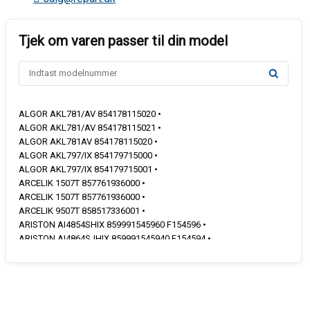
ALGOR AKL781/AV 854178115020 •
ALGOR AKL781/AV 854178115021 •
ALGOR AKL781AV 854178115020 •
ALGOR AKL797/IX 854179715000 •
ALGOR AKL797/IX 854179715001 •
ARCELIK 1507T 857761936000 •
ARCELIK 1507T 857761936000 •
ARCELIK 9507T 858517336001 •
ARISTON AI4854SHIX 859991545960 F154596 •
ARISTON AI4864SJHIX 859991545940 F154594 •
ARISTON AI4864SJPIX 859991545950 F154595 •
ARISTON AI4871SPIX 859991545970 F154597 •
ARISTON FI5851CIXA 859990968730 •
ARISTON FI5851CIXA 859990968730 F096873 •
ARISTON FI5851HIXA 859990968720 •