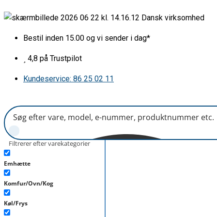
Gå
Ringvarmelegeme
Dansk virksomhed
til
2000W
indholdet
Ø190mm
Bestil inden 15.00 og vi sender i dag*
antal
4,8 på Trustpilot
Kundeservice: 86 25 02 11
Filtrerer efter varekategorier
Emhætte
Komfur/Ovn/Kog
Køl/Frys