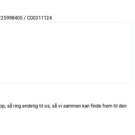
225998405 / C00311124
p, så ring endelig til os, så vi sammen kan finde frem til den