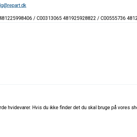
lg@repart.dk
 481225998406 / C00313065 481925928822 / C00555736 481
de hvidevarer. Hvis du ikke finder det du skal bruge på vores sho