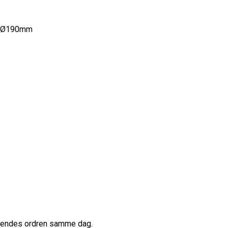
W Ø190mm
afsendes ordren samme dag.