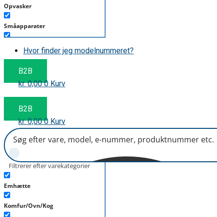
Opvasker
Småapparater
Støvsuger
Hvor finder jeg modelnummeret?
Tørretumbler
B2B
kr.
0,00
0
Kurv
Tilbehør/Plejemidler
Vaskemaskine
B2B
kr.
0,00
0
Kurv
Filtrerer efter varekategorier
Emhætte
Komfur/Ovn/Kog