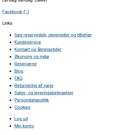
Brandt FP229XS11 •
Brandt FP424XN12 •
Facebook-f
Brandt FP624BN14 •
Brandt FP624WN14 •
Links
Brandt FP624XGN1 •
Brandt FP624XGN11 •
Søg reservedele, plejemidler og tilbehør
Brandt FP628XGN1 •
Kundeservice
Thermex EN3760 •
Kontakt og åbningstider
BRANDT FP224XN11 •
THERMOR FP80MN3 •
Økonomi og miljø
SAUTER FP1043X1 •
Reserverne
BRANDT FP1070XN1 •
Blog
FAQ
Returnering af varer
Salgs- og leveringsbetingelser
Persondatapolitik
Cookies
Log ud
Min konto