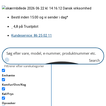
Gå
Ringvarmelegeme
Dansk virksomhed
til
2000W
indholdet
antal
Bestil inden 15.00 og vi sender i dag*
4,8 på Trustpilot
Kundeservice: 86 25 02 11
Search
Filtrerer efter varekategorier
Emhætte
Komfur/Ovn/Kog
Køl/Frys
Opvasker