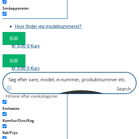
Småapparater
Støvsuger
Hvor finder jeg modelnummeret?
Tørretumbler
B2B
Tilbehør/Plejemidler
kr.
0,00
0
Kurv
Vaskemaskine
B2B
kr.
0,00
0
Kurv
Search
Filtrerer efter varekategorier
Emhætte
Komfur/Ovn/Kog
Køl/Frys