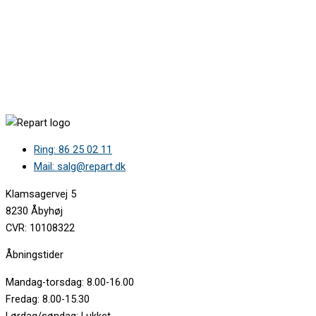
Brandt FAC74J1N2 •
Brandt FAC74J1N3 •
Brandt FAC74W1N1 •
Brandt FAC74X1N1 •
Brandt FAC74X1N1 •
Brandt FAQ75J1N1 •
Brandt FAQ75J1N2 •
Brandt FAQ75X1N1 •
Brandt FC222M •
Brandt FC222XN11 •
Ring: 86 25 02 11
Brandt FC222ZN11 •
BrandtFP1060XN •
Mail: salg@repart.dk
Brandt FP224MN11 •
Brandt FP224xn11 •
Klamsagervej 5
Brandt FP225BS11 •
8230 Åbyhøj
Brandt FP225BS11 •
CVR: 10108322
Brandt FP225BS13 •
Brandt FP225WS11 •
Åbningstider
Brandt FP225XS11 •
Brandt FP225XS12 •
Mandag-torsdag: 8.00-16.00
Brandt FP229BS11 •
Fredag: 8.00-15.30
Brandt FP229XS11 •
Lørdag/søndag: Lukket