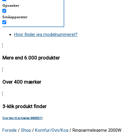
Opvasker
Småapparater
Støvsuger
Hvor finder jeg modelnummeret?
Tørretumbler
Tilbehør/Plejemidler
Mere end 6.000 produkter
Vaskemaskine
Over 400 mærker
3-klik produkt finder
Vi er klar til at hjælpe: 86250211
Forside
/
Shop
/
Komfur/Ovn/Kog
/ Ringvarmelegeme 2000W