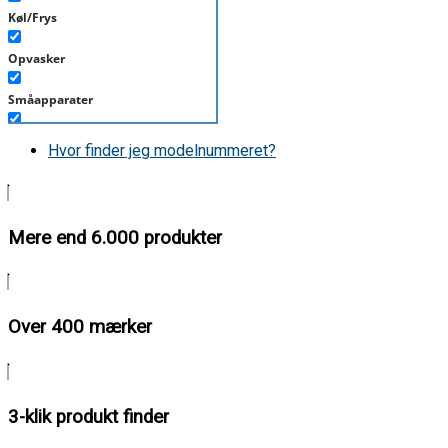
Køl/Frys
Opvasker
Småapparater
Støvsuger
Hvor finder jeg modelnummeret?
Tørretumbler
Tilbehør/Plejemidler
Mere end 6.000 produkter
Vaskemaskine
Over 400 mærker
3-klik produkt finder