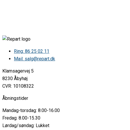
AEG 49076I9-MN 940002037 0 2 •
AEG 49076I9-MN 940002037 0 3 •
AEG 49076IW-MN 947942084 0 0 •
AEG 49076IW-MN 947942084 0 1 •
AEG 49076IW-MN 947942084 0 2 •
AEG 49076IW-MN 947942084 0 3 •
AEG 62116IU-MN 947942158 0 0 •
AEG 62116IU-MN 947942158 0 2 •
AEG 62116IU-MN 947942158 0 3 •
Ring: 86 25 02 11
AEG 62116IU-WN 947942157 0 0 •
Mail: salg@repart.dk
AEG 62116IU-WN 947942157 0 1 •
AEG 62116IU-WN 947942157 0 2 •
Klamsagervej 5
AEG 62116IU-WN 947942157 0 3 •
AEG 62116IW-WN 947942163 0 0 •
8230 Åbyhøj
AEG 62116IW-WN 947942163 0 1 •
CVR: 10108322
AEG 62116IW-WN 947942163 0 2 •
AEG 62116IW-WN 947942163 0 3 •
Åbningstider
AEG 62116IW-WN 947942163 0 4 •
AEG 63476IU-MN 947942145 0 0 •
Mandag-torsdag: 8.00-16.00
AEG 63476IU-MN 947942145 0 1 •
AEG 63476IU-MN 947942145 0 2 •
Fredag: 8.00-15.30
AEG 63476IU-MN 947942145 0 3 •
Lørdag/søndag: Lukket
AEG 63476IU-MN 947942145 0 4 •