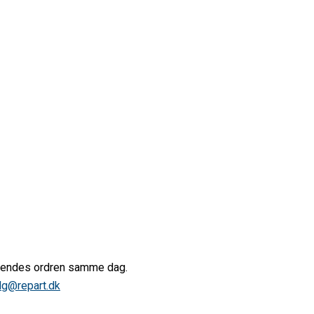
afsendes ordren samme dag.
lg@repart.dk