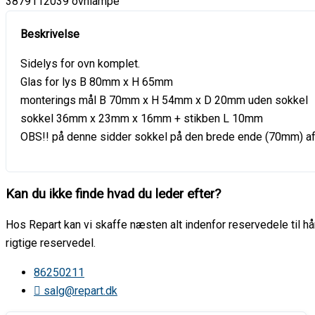
3879112039 ovnlampe
Sidelys for ovn komplet.
Glas for lys B 80mm x H 65mm
monterings mål B 70mm x H 54mm x D 20mm uden sokkel
sokkel 36mm x 23mm x 16mm + stikben L 10mm
OBS!! på denne sidder sokkel på den brede ende (70mm) af 
Kan du ikke finde hvad du leder efter?
Hos Repart kan vi skaffe næsten alt indenfor reservedele til hår
rigtige reservedel.
86250211
salg@repart.dk