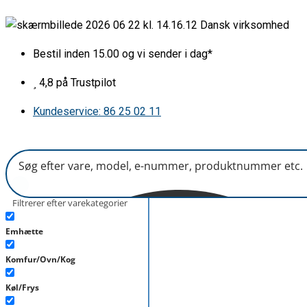
Gå
Sidelys
Dansk virksomhed
til
i
indholdet
ovn
Bestil inden 15.00 og vi sender i dag*
komplet
antal
4,8 på Trustpilot
Kundeservice: 86 25 02 11
Filtrerer efter varekategorier
Emhætte
Komfur/Ovn/Kog
Køl/Frys