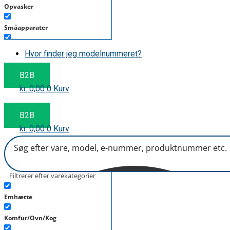
Opvasker
Småapparater
Støvsuger
Hvor finder jeg modelnummeret?
Tørretumbler
B2B
kr.
0,00
0
Kurv
Tilbehør/Plejemidler
Vaskemaskine
B2B
kr.
0,00
0
Kurv
Filtrerer efter varekategorier
Emhætte
Komfur/Ovn/Kog