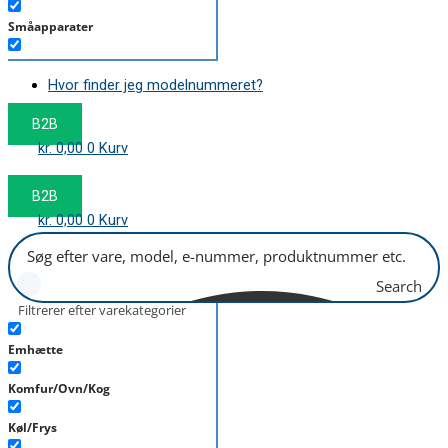
Småapparater
Støvsuger
Hvor finder jeg modelnummeret?
Tørretumbler
B2B
Tilbehør/Plejemidler
kr.
0,00
0
Kurv
Vaskemaskine
B2B
kr.
0,00
0
Kurv
Search
Filtrerer efter varekategorier
Emhætte
Komfur/Ovn/Kog
Køl/Frys