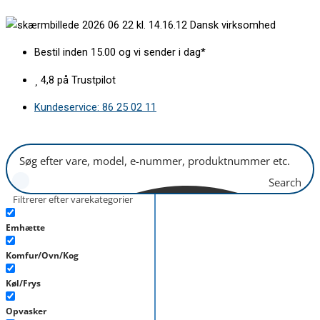
Gå
Varmelegeme
Dansk virksomhed
til
øverst
indholdet
2100w
Bestil inden 15.00 og vi sender i dag*
antal
4,8 på Trustpilot
Kundeservice: 86 25 02 11
Search
Filtrerer efter varekategorier
Emhætte
Komfur/Ovn/Kog
Køl/Frys
Opvasker