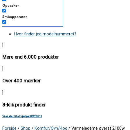
Opvasker
Småapparater
Støvsuger
Hvor finder jeg modelnummeret?
Tørretumbler
Tilbehør/Plejemidler
Mere end 6.000 produkter
Vaskemaskine
Over 400 mærker
3-klik produkt finder
Vi er klar til at hjælpe: 86250211
Forside
/
Shop
/
Komfur/Ovn/Kog
/ Varmelegeme øverst 2100w