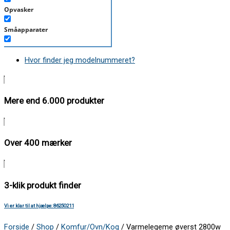
Opvasker
Småapparater
Støvsuger
Hvor finder jeg modelnummeret?
Tørretumbler
Tilbehør/Plejemidler
Mere end 6.000 produkter
Vaskemaskine
Over 400 mærker
3-klik produkt finder
Vi er klar til at hjælpe: 86250211
Forside
/
Shop
/
Komfur/Ovn/Kog
/ Varmelegeme øverst 2800w