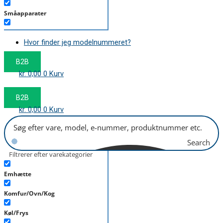
Småapparater
Støvsuger
Hvor finder jeg modelnummeret?
Tørretumbler
B2B
Tilbehør/Plejemidler
kr.
0,00
0
Kurv
Vaskemaskine
B2B
kr.
0,00
0
Kurv
Search
Filtrerer efter varekategorier
Emhætte
Komfur/Ovn/Kog
Køl/Frys