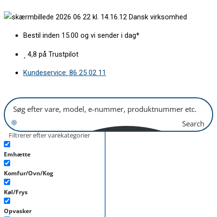
Gå
Varmelegeme
Dansk virksomhed
til
øverst
indholdet
2800w
Bestil inden 15.00 og vi sender i dag*
BSH
antal
4,8 på Trustpilot
Kundeservice: 86 25 02 11
Search
Filtrerer efter varekategorier
Emhætte
Komfur/Ovn/Kog
Køl/Frys
Opvasker