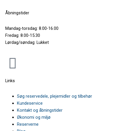
WHIRLPOOL • WIC3C24PSFE F105529 869991055290
769991055293
Åbningstider
WHIRLPOOL • WIC3C34PFES 869991595910 F159591
769991595911
Mandag-torsdag: 8.00-16.00
WHIRLPOOL • WIF5O41PLEGTS 869991612540 F161254
769991612540
Fredag: 8.00-15.30
WHIRLPOOL • WIO3O33PLESUK F160180 869991601800
Lørdag/søndag: Lukket
769991601800
WHIRLPOOL • WIO3O41PLESUK F160054 869991600540
F
769991600540
WHIRLPOOL • WIO3T122PS F105237 869991052370
769991052372
a
WHIRLPOOL • WIO3T122PS F105237 869991052370
Links
769991052373
c
WHIRLPOOL • WIO3T141PES 869991604310 F160431
769991604310
Søg reservedele, plejemidler og tilbehør
WHIRLPOOL • WIO3T141PS 869991599870 F159987
e
Kundeservice
769991599870
Kontakt og åbningstider
WHIRLPOOL • WIP4O33NPLES 869991613800 F161380
b
769991613800
Økonomi og miljø
WHIRLPOOL • WIP4O33NPLESB 869991638370 F163837
Reserverne
769991638370