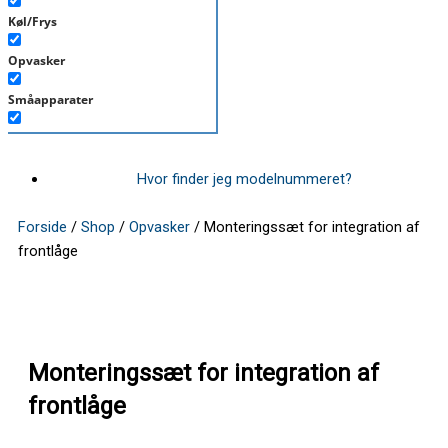
Køl/Frys
Opvasker
Småapparater
Støvsuger
Tørretumbler
Hvor finder jeg modelnummeret?
Tilbehør/Plejemidler
Forside
/
Shop
/
Opvasker
/ Monteringssæt for integration af
frontlåge
Vaskemaskine
Monteringssæt for integration af
frontlåge