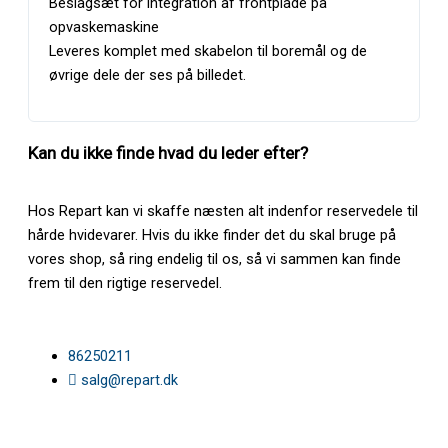
Beslagsæt for integration af frontplade på
769991610730
opvaskemaskine
BAUKNECHT • BCIO3O41PLETS 869991610790 F161079
Leveres komplet med skabelon til boremål og de
769991610790
øvrige dele der ses på billedet.
BAUKNECHT • BCIO3T122PESCH F105348 869991053480
769991053482
BAUKNECHT • BCIO3T122PESCH F105348 869991053480
769991053483
Kan du ikke finde hvad du leder efter?
BAUKNECHT • BCIO3T141PESCH 869991625890 F162589
769991625890
BAUKNECHT • BCIO3T333PESCH 869991610720 F161072
Hos Repart kan vi skaffe næsten alt indenfor reservedele til
769991610720
hårde hvidevarer. Hvis du ikke finder det du skal bruge på
FRANKE • FDW614D10PDOSLPC 869991621320 F162132
769991621320
vores shop, så ring endelig til os, så vi sammen kan finde
HOTPOINT • HIO3C22WSCUK F105600 869991056000
frem til den rigtige reservedel.
769991056002
HOTPOINT • HIO3C22WSCUK F105600 869991056000
769991056003
86250211
HOTPOINT/ARISTON • HIC3C24S F105422 869991054220
769991054223
salg@repart.dk
HOTPOINT/ARISTON • HIS7040WELO 869991594520 F159452
769991594520
HOTPOINT/ARISTON • HIS9050WELO 869991594390 F159439