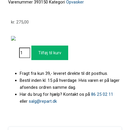
Varenummer
393150
Kategori
Opvasker
kr.
275,00
Monteringssæt
Tilføj til kurv
for
integration
af
Fragt fra kun 39,- leveret direkte til dit posthus.
frontlåge
Bestil inden kl. 15 på hverdage. Hvis varen er på lager
antal
afsendes ordren samme dag.
Har du brug for hjælp? Kontakt os på
86 25 02 11
eller
salg@repart.dk