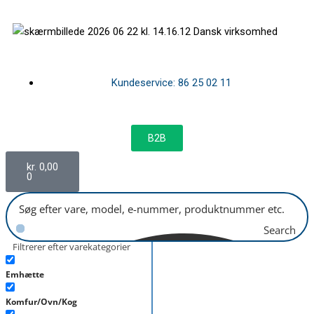
Gå
til
Dansk virksomhed
indholdet
Kundeservice: 86 25 02 11
B2B
Kurv
kr.
0,00
0
Search
Filtrerer efter varekategorier
Emhætte
Komfur/Ovn/Kog