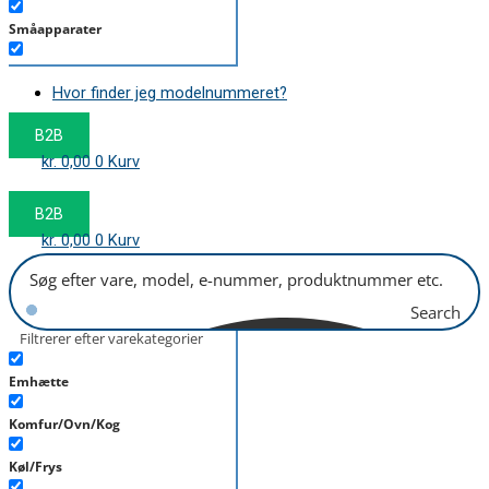
Småapparater
Støvsuger
Hvor finder jeg modelnummeret?
Tørretumbler
B2B
Tilbehør/Plejemidler
kr.
0,00
0
Kurv
Vaskemaskine
B2B
kr.
0,00
0
Kurv
Search
Filtrerer efter varekategorier
Emhætte
Komfur/Ovn/Kog
Køl/Frys