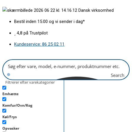
Gå
Dørlås
Dansk virksomhed
til
på
indholdet
kabinet
Bestil inden 15.00 og vi sender i dag*
Bosch-
Siemens
4,8 på Trustpilot
antal
Kundeservice: 86 25 02 11
Search
Filtrerer efter varekategorier
Emhætte
Komfur/Ovn/Kog
Køl/Frys
Opvasker