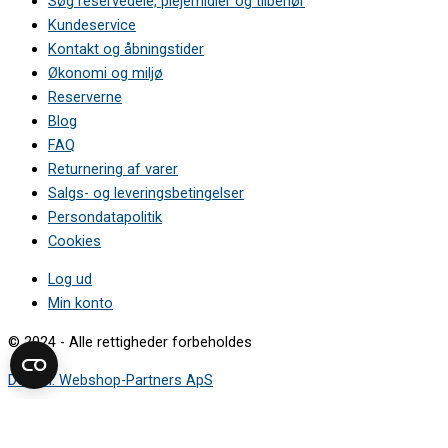
Søg reservedele, plejemidler og tilbehør
Kundeservice
Kontakt og åbningstider
Økonomi og miljø
Reserverne
Blog
FAQ
Returnering af varer
Salgs- og leveringsbetingelser
Persondatapolitik
Cookies
Log ud
Min konto
© 2024 - Alle rettigheder forbeholdes
Design: Webshop-Partners ApS
Sådan finder du modelnummeret