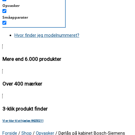
Opvasker
Småapparater
Støvsuger
Hvor finder jeg modelnummeret?
Tørretumbler
Tilbehør/Plejemidler
Mere end 6.000 produkter
Vaskemaskine
Over 400 mærker
3-klik produkt finder
Vi er klar til at hjælpe: 86250211
Forside
/
Shop
/
Opvasker
/ Dørlås på kabinet Bosch-Siemens