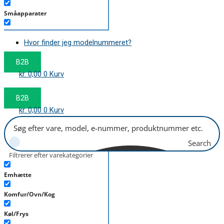
Småapparater
Støvsuger
Hvor finder jeg modelnummeret?
Tørretumbler
B2B
Tilbehør/Plejemidler
kr.
0,00
0
Kurv
Vaskemaskine
B2B
kr.
0,00
0
Kurv
Search
Filtrerer efter varekategorier
Emhætte
Komfur/Ovn/Kog
Køl/Frys