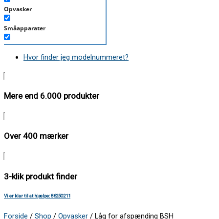
Opvasker
Småapparater
Støvsuger
Hvor finder jeg modelnummeret?
Tørretumbler
Tilbehør/Plejemidler
Mere end 6.000 produkter
Vaskemaskine
Over 400 mærker
3-klik produkt finder
Vi er klar til at hjælpe: 86250211
Forside
/
Shop
/
Opvasker
/ Låg for afspænding BSH