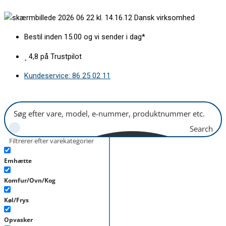
Gå
Låg
Dansk virksomhed
til
for
indholdet
afspænding
Bestil inden 15.00 og vi sender i dag*
BSH
antal
4,8 på Trustpilot
Kundeservice: 86 25 02 11
Search
Filtrerer efter varekategorier
Emhætte
Komfur/Ovn/Kog
Køl/Frys
Opvasker