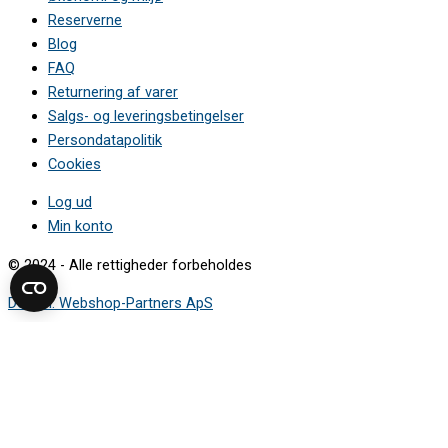
Reserverne
Blog
FAQ
Returnering af varer
Salgs- og leveringsbetingelser
Persondatapolitik
Cookies
Log ud
Min konto
© 2024 - Alle rettigheder forbeholdes
Design: Webshop-Partners ApS
Sådan finder du modelnummeret
Mærkepladen viser de oplysninger, du skal bruge for at finde den
rigtige reservedel.
Vælg apparattype i guiden, og se hvor