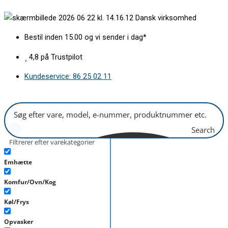
Gå
Bundpakning
Dansk virksomhed
til
låge
indholdet
med
Bestil inden 15.00 og vi sender i dag*
beslag
antal
4,8 på Trustpilot
Kundeservice: 86 25 02 11
Search
Filtrerer efter varekategorier
Emhætte
Komfur/Ovn/Kog
Køl/Frys
Opvasker