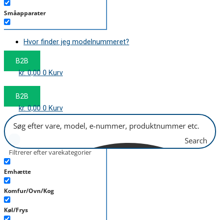
Småapparater
Støvsuger
Hvor finder jeg modelnummeret?
Tørretumbler
B2B
Tilbehør/Plejemidler
kr.
0,00
0
Kurv
Vaskemaskine
B2B
kr.
0,00
0
Kurv
Search
Filtrerer efter varekategorier
Emhætte
Komfur/Ovn/Kog
Køl/Frys