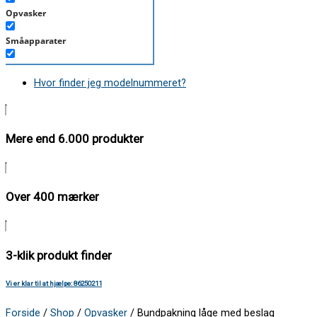
Opvasker
Småapparater
Støvsuger
Hvor finder jeg modelnummeret?
Tørretumbler
Tilbehør/Plejemidler
Mere end 6.000 produkter
Vaskemaskine
Over 400 mærker
3-klik produkt finder
Vi er klar til at hjælpe: 86250211
Forside
/
Shop
/
Opvasker
/ Bundpakning låge med beslag