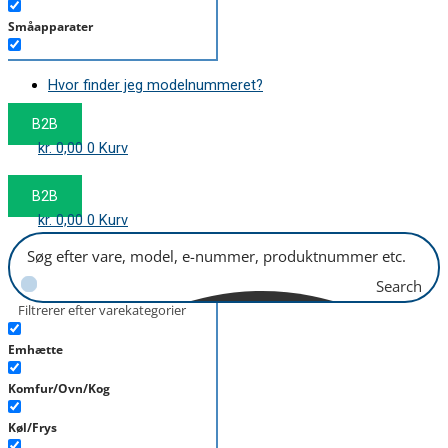
Småapparater
Støvsuger
Hvor finder jeg modelnummeret?
Tørretumbler
B2B
Tilbehør/Plejemidler
kr.
0,00
0
Kurv
Vaskemaskine
B2B
kr.
0,00
0
Kurv
Search
Filtrerer efter varekategorier
Emhætte
Komfur/Ovn/Kog
Køl/Frys