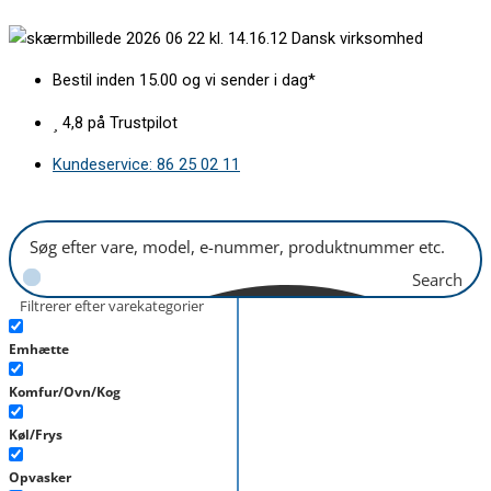
Gå
Nederste
Dansk virksomhed
til
kurv
indholdet
Asko
Bestil inden 15.00 og vi sender i dag*
Vølund
antal
4,8 på Trustpilot
Kundeservice: 86 25 02 11
Search
Filtrerer efter varekategorier
Emhætte
Komfur/Ovn/Kog
Køl/Frys
Opvasker