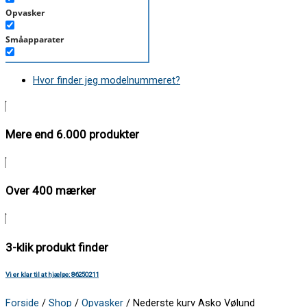
Opvasker
Småapparater
Støvsuger
Hvor finder jeg modelnummeret?
Tørretumbler
Tilbehør/Plejemidler
Mere end 6.000 produkter
Vaskemaskine
Over 400 mærker
3-klik produkt finder
Vi er klar til at hjælpe: 86250211
Forside
/
Shop
/
Opvasker
/ Nederste kurv Asko Vølund