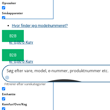
Opvasker
Småapparater
Støvsuger
Hvor finder jeg modelnummeret?
Tørretumbler
B2B
kr.
0,00
0
Kurv
Tilbehør/Plejemidler
Vaskemaskine
B2B
kr.
0,00
0
Kurv
Filtrerer efter varekategorier
Emhætte
Komfur/Ovn/Kog