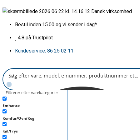
Gå
Nederste
Dansk virksomhed
til
kurv
indholdet
hvid
Bestil inden 15.00 og vi sender i dag*
BSH
antal
4,8 på Trustpilot
Kundeservice: 86 25 02 11
Filtrerer efter varekategorier
Emhætte
Komfur/Ovn/Kog
Køl/Frys