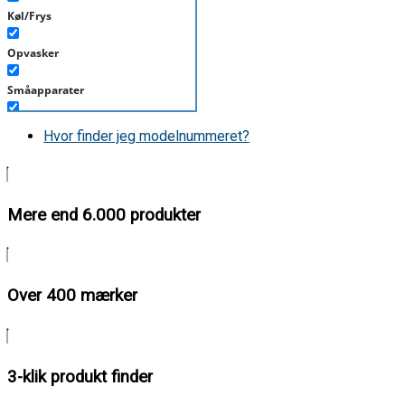
Køl/Frys
Opvasker
Småapparater
Støvsuger
Hvor finder jeg modelnummeret?
Tørretumbler
Tilbehør/Plejemidler
Mere end 6.000 produkter
Vaskemaskine
Over 400 mærker
3-klik produkt finder