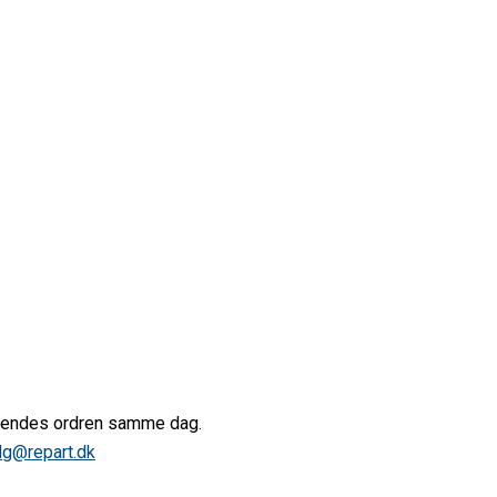
afsendes ordren samme dag.
lg@repart.dk