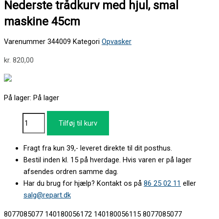
Nederste trådkurv med hjul, smal
maskine 45cm
Varenummer
344009
Kategori
Opvasker
kr.
820,00
På lager:
På lager
Tilføj til kurv
Fragt fra kun 39,- leveret direkte til dit posthus.
Bestil inden kl. 15 på hverdage. Hvis varen er på lager
afsendes ordren samme dag.
Har du brug for hjælp? Kontakt os på
86 25 02 11
eller
salg@repart.dk
8077085077 140180056172 140180056115 8077085077