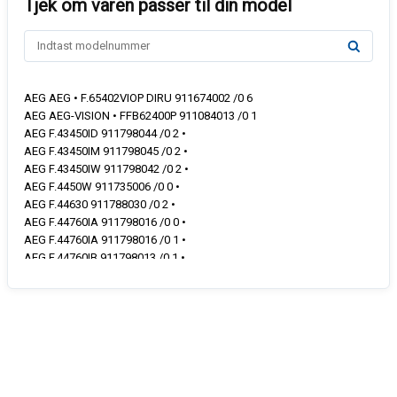
AEG AEG • F.65402VIOP DIRU 911674002 /0 6
AEG AEG-VISION • FFB62400P 911084013 /0 1
AEG F.43450ID 911798044 /0 2 •
AEG F.43450IM 911798045 /0 2 •
AEG F.43450IW 911798042 /0 2 •
AEG F.4450W 911735006 /0 0 •
AEG F.44630 911788030 /0 2 •
AEG F.44760IA 911798016 /0 0 •
AEG F.44760IA 911798016 /0 1 •
AEG F.44760IB 911798013 /0 1 •
AEG F.44760ID 911798014 /0 0 •
AEG F.44760ID 911798014 /0 1 •
AEG F.44760IM 911798015 /0 0 •
AEG F.44760IM 911798015 /0 1 •
AEG F.44765IA 911798017 /0 0 •
AEG F.44765IA 911798017 /0 1 •
AEG F.44765IM 911798018 /0 0 •