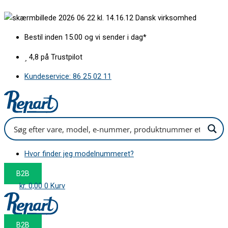
Gå
Nederste
Dansk virksomhed
til
trådkurv
indholdet
med
Bestil inden 15.00 og vi sender i dag*
hjul,
smal
4,8 på Trustpilot
maskine
Kundeservice: 86 25 02 11
45cm
antal
Hvor finder jeg modelnummeret?
B2B
kr.
0,00
0
Kurv
B2B