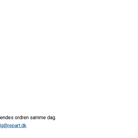
afsendes ordren samme dag.
lg@repart.dk