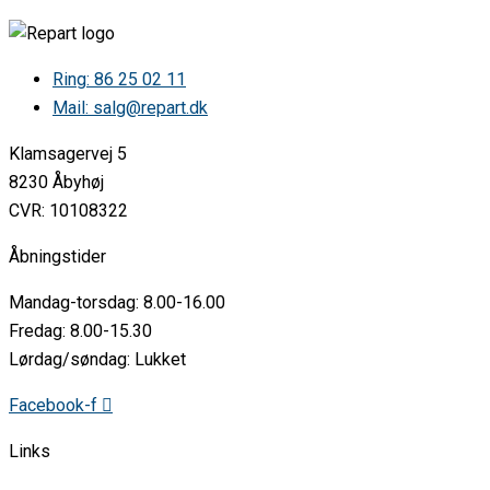
AEG • FBB32607ZM 91154406001
AEG • FBB32607ZW 91154406100
AEG • FBB32607ZW 91154406101
AEG • FBB33617ZM 91154407700
Ring: 86 25 02 11
AEG • FBB33617ZW 91154407800
Mail: salg@repart.dk
AEG • FBB33627ZM 91154408700
AEG • FBB33627ZM 91154408701
Klamsagervej 5
AEG • FBB33627ZW 91154408800
AEG • FBB33627ZW 91154408801
8230 Åbyhøj
AEG • FBB52607ZM 91154410600
CVR: 10108322
AEG • FBB52607ZW 91154410700
AEG • FBB54600PM 91154411300
Åbningstider
AEG • FBB54600PW 91154411200
AEG • FBB54605ZM 91154411500
Mandag-torsdag: 8.00-16.00
AEG • FBB54605ZW 91154411400
AEG • FBB54605ZW 91154411401
Fredag: 8.00-15.30
AEG • FBB54610ZW 91154417000
Lørdag/søndag: Lukket
AEG • FBB63927ZM 91154408900
AEG • FBB63927ZW 91154409000
Facebook-f
AEG • FBB73900ZM 91154405500
AEG • FBB73900ZM 91154405501
Links
AEG • FBB73900ZW 91154405400
AEG • FBB73900ZW 91154405401