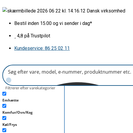
Gå
Øverste
Dansk virksomhed
til
kurv
indholdet
uden
Bestil inden 15.00 og vi sender i dag*
beslag
AEG
4,8 på Trustpilot
antal
Kundeservice: 86 25 02 11
Filtrerer efter varekategorier
Emhætte
Komfur/Ovn/Kog
Køl/Frys