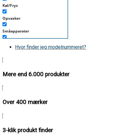
Køl/Frys
Opvasker
Småapparater
Støvsuger
Hvor finder jeg modelnummeret?
Tørretumbler
Tilbehør/Plejemidler
Mere end 6.000 produkter
Vaskemaskine
Over 400 mærker
3-klik produkt finder