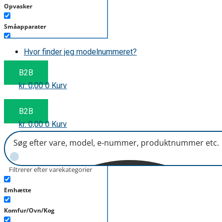
Opvasker
Småapparater
Støvsuger
Hvor finder jeg modelnummeret?
Tørretumbler
B2B
kr.
0,00
0
Kurv
Tilbehør/Plejemidler
Vaskemaskine
B2B
kr.
0,00
0
Kurv
Filtrerer efter varekategorier
Emhætte
Komfur/Ovn/Kog