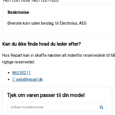
140112677038 140112677020
Øverste kurv uden beslag, til Electrolux, AEG
Kan du ikke finde hvad du leder efter?
Hos Repart kan vi skaffe næsten alt indenfor reservedele til hår
rigtige reservedel.
86250211
salg@repart.dk