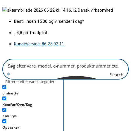
Gå
Øverste
Dansk virksomhed
til
kurv
indholdet
med
Bestil inden 15.00 og vi sender i dag*
spulearm
antal
4,8 på Trustpilot
Kundeservice: 86 25 02 11
Search
Filtrerer efter varekategorier
Emhætte
Komfur/Ovn/Kog
Køl/Frys
Opvasker