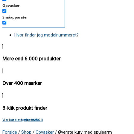
Opvasker
Småapparater
Støvsuger
Hvor finder jeg modelnummeret?
Tørretumbler
Tilbehør/Plejemidler
Mere end 6.000 produkter
Vaskemaskine
Over 400 mærker
3-klik produkt finder
Vi er klar til at hjælpe: 86250211
Forside
/
Shop
/
Opvasker
/ Øverste kurv med spulearm