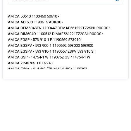
AMICA 50610 1100460 50610 •
AMICA ADI630 1190615 ADI630 •
AMICA DFM604SEN 1100447 DFMAE561222TZ2SNHR0OO0 •
AMICA DIM604O 1100512 DIMAE561221TZ2SSHR0OO0 •
AMICA EGSP • 573 910-1 E 1190569 573910
AMICA EGSPV • 593 900-1 1190692 593000 593900
AMICA EGSPV • 593 910-1 1190557 ESPV 593 910 SI
AMICA GSP • 14754-1 W 1190762 GSP 14754-1 W
AMICA ZIM676S 1100224 •
AMICA ZWM • 614 WS (ZWM 614 WS) 1100392
ZWM614WS/LL624ADB
AMICA ZWM616WH 1100483 ZWM • 616 WH
BLAUPUNKT 5VF410NP EG1651 •
BOMANN GSP • 864 SCHWARZ 786410 WQP12-7617J
BOMANN GSP • 864 WEISS 786400 WQP12-7617J
BOMANN GSP864SCHWARZ WQP12.7617J •
BOMANN GSP864WEISS WQP12-7617J 786400 •
CONTINENTAL • EDISON CELV1444B
CONTINENTAL • EDISON CELV1444S
CONTINENTAL • EDISON CELV1444W