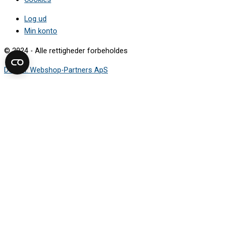
Log ud
Min konto
© 2024 - Alle rettigheder forbeholdes
Design: Webshop-Partners ApS
Sådan finder du modelnummeret
Mærkepladen viser de oplysninger, du skal bruge for at finde den
rigtige reservedel.
Vælg apparattype i guiden, og se hvor
mærkepladen typisk sidder.
Vaskemaskine
Tørretumbler
Opvaskemaskine
Køleskab og fryser
Komfur og ovn
Kogeplade