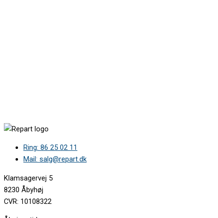
Ring: 86 25 02 11
Mail: salg@repart.dk
Klamsagervej 5
8230 Åbyhøj
CVR: 10108322