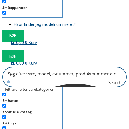
Småapparater
Støvsuger
Hvor finder jeg modelnummeret?
Tørretumbler
B2B
Tilbehør/Plejemidler
kr.
0,00
0
Kurv
Vaskemaskine
B2B
kr.
0,00
0
Kurv
Search
Filtrerer efter varekategorier
Emhætte
Komfur/Ovn/Kog
Køl/Frys