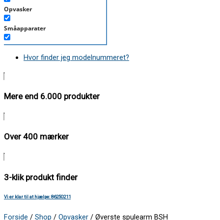
Opvasker
Småapparater
Støvsuger
Hvor finder jeg modelnummeret?
Tørretumbler
Tilbehør/Plejemidler
Mere end 6.000 produkter
Vaskemaskine
Over 400 mærker
3-klik produkt finder
Vi er klar til at hjælpe: 86250211
Forside
/
Shop
/
Opvasker
/ Øverste spulearm BSH