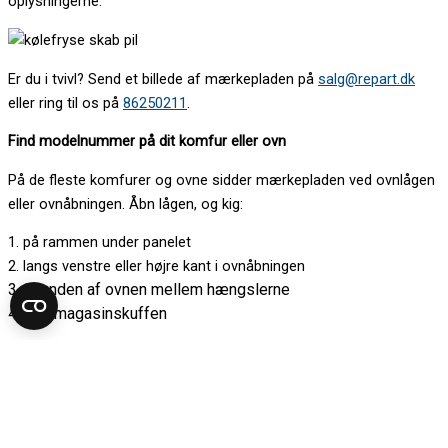
oplysningerne.
Er du i tvivl? Send et billede af mærkepladen på
salg@repart.dk
eller ring til os på
86250211
.
Find modelnummer på dit komfur eller ovn
På de fleste komfurer og ovne sidder mærkepladen ved ovnlågen
eller ovnåbningen. Åbn lågen, og kig:
1. på rammen under panelet
2. langs venstre eller højre kant i ovnåbningen
3. i bunden af ovnen mellem hængslerne
4. bag magasinskuffen
Kan du ikke finde mærkepladen her, kan den sidde på siden af
kabinettet.