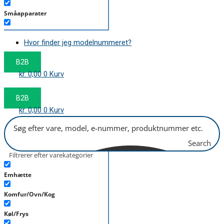
Småapparater
Støvsuger
Hvor finder jeg modelnummeret?
Tørretumbler
B2B
Tilbehør/Plejemidler
kr.
0,00
0
Kurv
Vaskemaskine
B2B
kr.
0,00
0
Kurv
Search
Filtrerer efter varekategorier
Emhætte
Komfur/Ovn/Kog
Køl/Frys