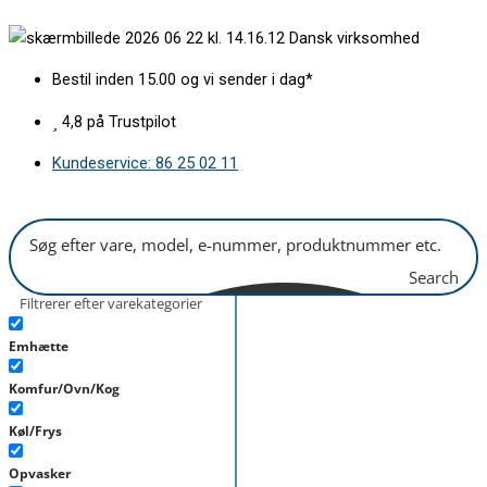
Gå
Øverste
Dansk virksomhed
til
spulearm
indholdet
BSH
Bestil inden 15.00 og vi sender i dag*
antal
4,8 på Trustpilot
Kundeservice: 86 25 02 11
Search
Filtrerer efter varekategorier
Emhætte
Komfur/Ovn/Kog
Køl/Frys
Opvasker