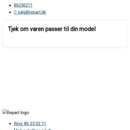
86250211
salg@repart.dk
Ring: 86 25 02 11