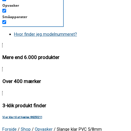
Opvasker
Småapparater
Støvsuger
Hvor finder jeg modelnummeret?
Tørretumbler
Tilbehør/Plejemidler
Mere end 6.000 produkter
Vaskemaskine
Over 400 mærker
3-klik produkt finder
Vi er klar til at hjælpe: 86250211
Forside
/
Shop
/
Opvasker
/ Slange klar PVC 5/8mm