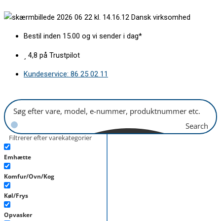
Gå
Slange
Dansk virksomhed
til
klar
indholdet
PVC
Bestil inden 15.00 og vi sender i dag*
5/8mm
antal
4,8 på Trustpilot
Kundeservice: 86 25 02 11
Search
Filtrerer efter varekategorier
Emhætte
Komfur/Ovn/Kog
Køl/Frys
Opvasker