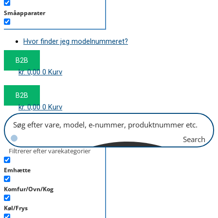
Småapparater
Støvsuger
Hvor finder jeg modelnummeret?
Tørretumbler
B2B
Tilbehør/Plejemidler
kr.
0,00
0
Kurv
Vaskemaskine
B2B
kr.
0,00
0
Kurv
Search
Filtrerer efter varekategorier
Emhætte
Komfur/Ovn/Kog
Køl/Frys